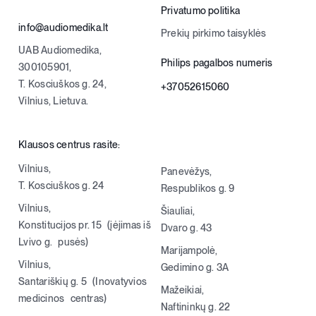
Privatumo politika
Registracija
info@audiomedika.lt
Prekių pirkimo taisyklės
UAB Audiomedika,
Philips pagalbos numeris
300105901,
T. Kosciuškos g. 24,
+37052615060
Vilnius, Lietuva.
Klausos centrus rasite:
Vilnius,
Panevėžys,
T. Kosciuškos g. 24
Respublikos g. 9
Vilnius,
Šiauliai,
Konstitucijos pr. 15 (įėjimas iš
Dvaro g. 43
Lvivo g. pusės)
Marijampolė,
Vilnius,
Gedimino g. 3A
Santariškių g. 5 (Inovatyvios
Mažeikiai,
medicinos centras)
Naftininkų g. 22