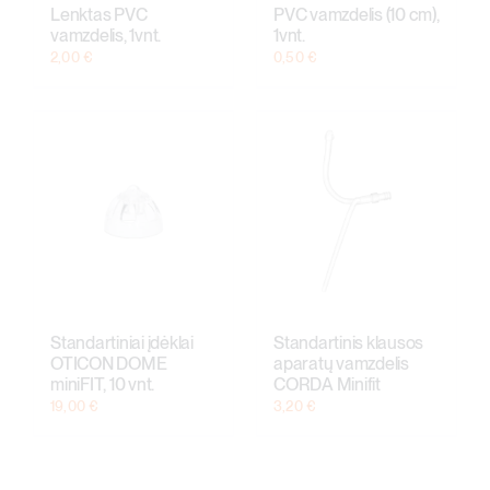
Lenktas PVC
PVC vamzdelis (10 cm),
vamzdelis, 1vnt.
1vnt.
2,00
€
0,50
€
Standartiniai įdėklai
Standartinis klausos
OTICON DOME
aparatų vamzdelis
miniFIT, 10 vnt.
CORDA Minifit
19,00
€
3,20
€