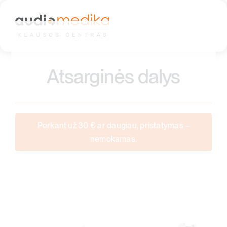
Skip
to
content
Atsarginės dalys
Perkant už 30 € ar daugiau, pristatymas –
nemokamas.