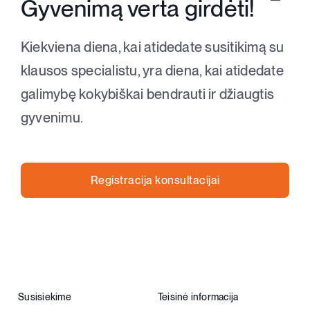
Gyvenimą verta girdėti!
Toggle
Klausos aparatai
Navigat
Kiekviena diena, kai atidedate susitikimą su
Apie klausą
klausos specialistu, yra diena, kai atidedate
galimybę kokybiškai bendrauti ir džiaugtis
Apie mus
gyvenimu.
Kontaktai
Registracija konsultacijai
Parduotuvė
Krepšelis
0
+370 620 33338
Susisiekime
Teisinė informacija