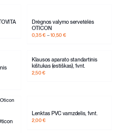
OTOVITA
Drėgnos valymo servetėlės
OTICON
Price
0,35
€
–
10,50
€
range:
0,35 €
through
Klausos aparato standartinis
kištukas (estiškas), 1vnt.
10,50 €
nis
2,50
€
Lenktas PVC vamzdelis, 1vnt.
2,00
€
Oticon