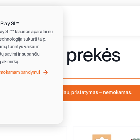
 Play SI™
lay SI™“ klausos aparatai su
chnologija sukurti taip,
Visos prekės
mų turintys vaikai ir
ėtų savimi ir supančiu
 akimirką.
nemokamam bandymui
Perkant už 30 € ar daugiau, pristatymas – nemokamas.