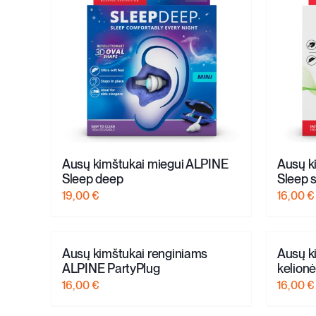
Ausų kimštukai miegui ALPINE
Ausų k
Sleep deep
Sleep s
19,00
€
16,00
€
Ausų kimštukai renginiams
Ausų k
ALPINE PartyPlug
kelion
16,00
€
16,00
€