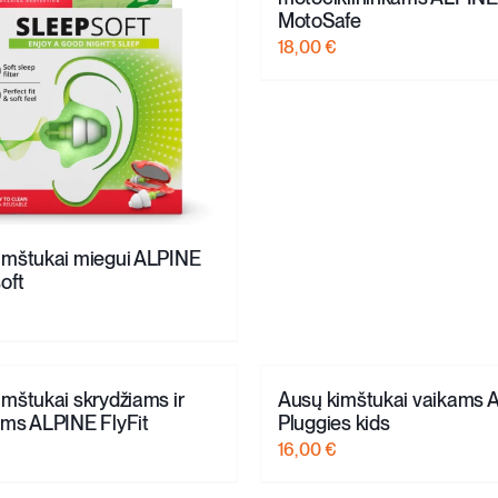
MotoSafe
18,00
€
imštukai miegui ALPINE
oft
imštukai skrydžiams ir
Ausų kimštukai vaikams 
ėms ALPINE FlyFit
Pluggies kids
16,00
€