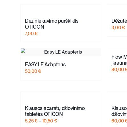
Dezinfekavimo purškiklis
Dėžutė
OTICON
3,00
€
7,00
€
Flow M
įkraun
EASY LE Adapteris
80,00
50,00
€
Klausos aparatų džiovinimo
Klausos
tabletės OTICON
džiovin
Price
5,25
€
–
10,50
€
60,00