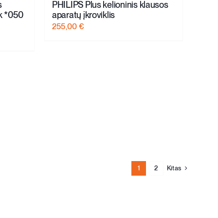
s
PHILIPS Plus kelioninis klausos
nk *050
aparatų įkroviklis
255,00
€
1
2
Kitas