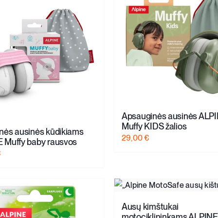
Apsauginės ausinės ALP
Muffy KIDS žalios
nės ausinės kūdikiams
29,00
€
 Muffy baby rausvos
€
Ausų kimštukai
motociklininkams ALPINE