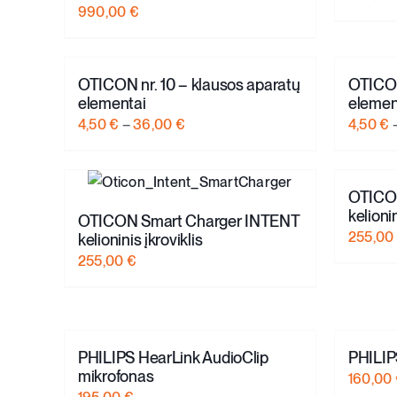
990,00
€
OTICON nr. 10 – klausos aparatų
OTICON
elementai
elemen
Price
4,50
€
–
36,00
€
4,50
€
range:
4,50 €
through
OTICO
kelionin
36,00 €
OTICON Smart Charger INTENT
255,00
kelioninis įkroviklis
255,00
€
PHILIPS HearLink AudioClip
PHILIP
mikrofonas
160,00