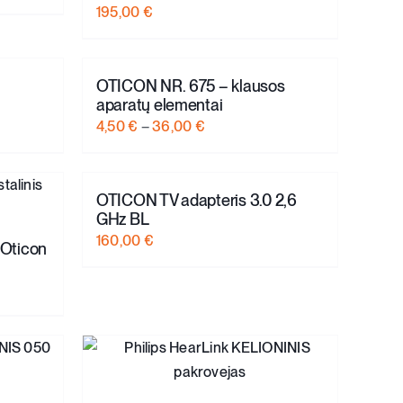
195,00
€
OTICON NR. 675 – klausos
aparatų elementai
Price
4,50
€
–
36,00
€
range:
4,50 €
through
OTICON TV adapteris 3.0 2,6
GHz BL
36,00 €
160,00
€
 Oticon