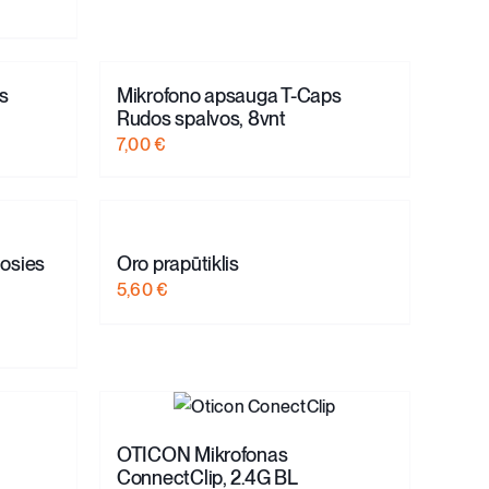
s
Mikrofono apsauga T-Caps
Rudos spalvos, 8vnt
7,00
€
osies
Oro prapūtiklis
5,60
€
OTICON Mikrofonas
ConnectClip, 2.4G BL