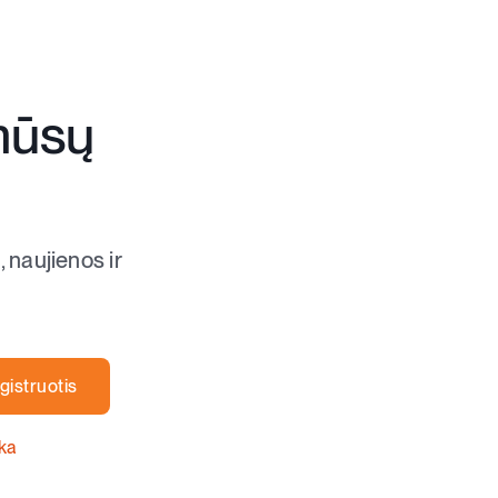
mūsų
, naujienos ir
gistruotis
ika