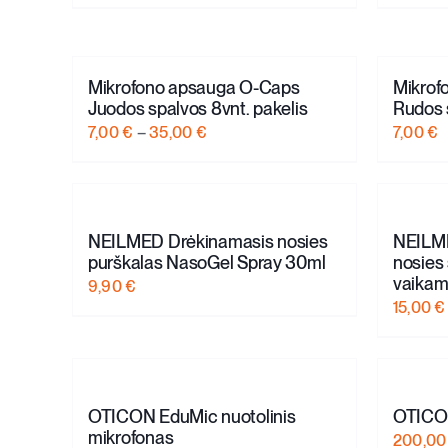
range:
5,25 €
through
10,50 €
Mikrofono apsauga O-Caps
Mikrof
Juodos spalvos 8vnt. pakelis
Rudos 
Price
7,00
€
–
35,00
€
7,00
€
range:
7,00 €
through
35,00 €
NEILMED Drėkinamasis nosies
NEILM
purškalas NasoGel Spray 30ml
nosies
vaikam
9,90
€
15,00
€
OTICON EduMic nuotolinis
OTICON 
mikrofonas
200,0