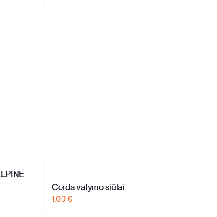
ALPINE
Corda valymo siūlai
1,00
€