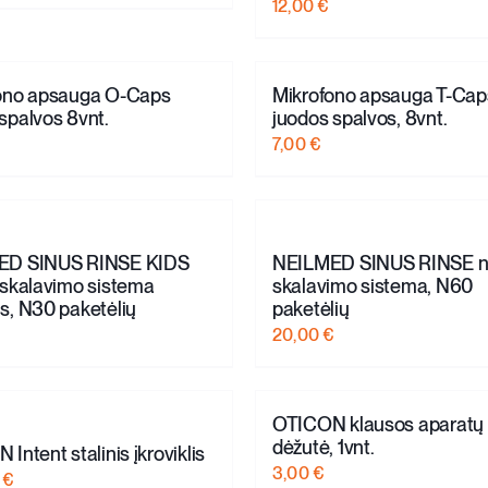
12,00
€
ono apsauga O-Caps
Mikrofono apsauga T-Cap
spalvos 8vnt.
juodos spalvos, 8vnt.
7,00
€
ED SINUS RINSE KIDS
NEILMED SINUS RINSE n
 skalavimo sistema
skalavimo sistema, N60
s, N30 paketėlių
paketėlių
20,00
€
OTICON klausos aparatų
dėžutė, 1vnt.
Intent stalinis įkroviklis
3,00
€
0
€