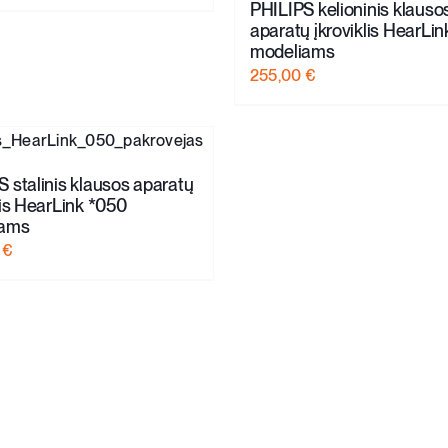
PHILIPS kelioninis klauso
aparatų įkroviklis HearLi
modeliams
255,00
€
 stalinis klausos aparatų
lis HearLink *050
iams
0
€