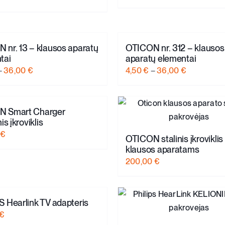
 nr. 13 – klausos aparatų
OTICON nr. 312 – klausos
tai
aparatų elementai
Price
Price
–
36,00
€
4,50
€
–
36,00
€
range:
range:
4,50 €
4,50 €
through
through
N Smart Charger
is įkroviklis
36,00 €
36,00 €
€
OTICON stalinis įkroviklis
klausos aparatams
200,00
€
S Hearlink TV adapteris
€