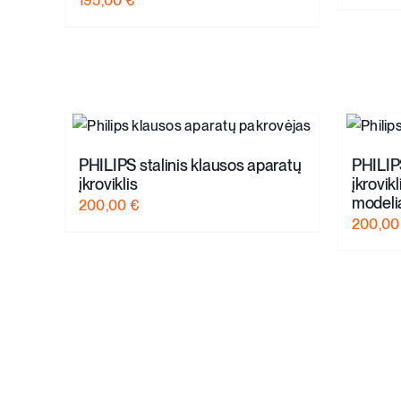
195,00
€
PHILIPS stalinis klausos aparatų
PHILIPS
įkroviklis
įkrovik
model
200,00
€
200,0