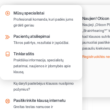
Skip
to
Kaip gauti klausos aparatus
Klausos nusilpimo simptomai
Mūsų specialistai
content
Naujien! Oticon
Sužinokite kaip pasinaudoti valstybine
Atpažinkite pirmuosius ženklus ir
Profesionali komanda, kuri padės jums
Naujieji „Oticon P
kompensacija ir gauti nemokamus
pradėkite veikti laiku.
girdėti geriau
„BrainHearing™“ te
klausos aparatus
Klausos nusilpimo tipai
Pacientų atsiliepimai
kad klausos sutriki
Klausos aparatų tipai
jaunuoliai pasitik
Sužinokite skirtumus ir ką jie reiškia
Tikros patirtys, rezultatai ir įspūdžiai.
pasauliu kiekvieną
Užausiniai ir įausiniai klausos aparatai.
Gyvenimas su nusilpusia klausa
Tinklaraštis
Registruokitės 
Moderniausi klausos aparatai
Patarimai kasdienybei, bendravimui ir
Praktiška informacija, specialistų
Oticon ir Philips aparatai
pasitikėjimui savimi
patarimai, naujienos ir įdomybės apie
klausą.
Klausos aparatų priedai
Vaikų klausa
Priedai patogumui, priežiūrai ir
Ką daryti pastebėjus klausos nusilpimo
geresniam girdėjimui kasdien
požymius?
Pasitikrinkite klausą internetu
Greitas testas namuose ir