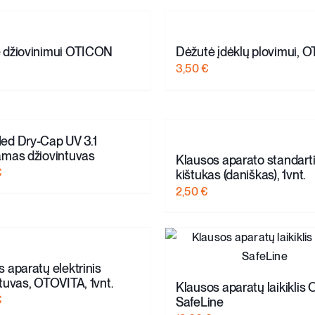
 džiovinimui OTICON
Dėžutė įdėklų plovimui, 
3,50
€
ed Dry-Cap UV 3.1
amas džiovintuvas
Klausos aparato standarti
€
kištukas (daniškas), 1vnt.
2,50
€
 aparatų elektrinis
tuvas, OTOVITA, 1vnt.
Klausos aparatų laikiklis 
€
SafeLine