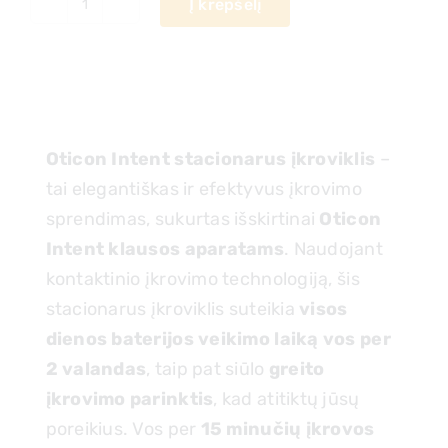
Į krepšelį
produkto
kiekis:
OTICON
Intent
stalinis
Oticon Intent stacionarus įkroviklis
–
įkroviklis
tai elegantiškas ir efektyvus įkrovimo
sprendimas, sukurtas išskirtinai
Oticon
Intent klausos aparatams
. Naudojant
kontaktinio įkrovimo technologiją, šis
stacionarus įkroviklis suteikia
visos
dienos baterijos veikimo laiką vos per
2 valandas
, taip pat siūlo
greito
įkrovimo parinktis
, kad atitiktų jūsų
poreikius. Vos per
15 minučių įkrovos