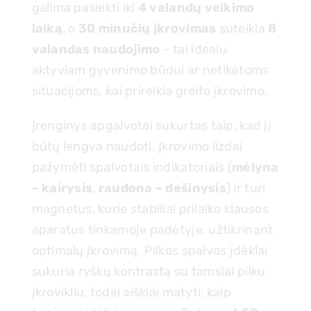
galima pasiekti iki
4 valandų veikimo
laiką
, o
30 minučių įkrovimas
suteikia
8
valandas naudojimo
– tai idealu
aktyviam gyvenimo būdui ar netikėtoms
situacijoms, kai prireikia greito įkrovimo.
Įrenginys apgalvotai sukurtas taip, kad jį
būtų lengva naudoti. Įkrovimo lizdai
pažymėti spalvotais indikatoriais (
mėlyna
– kairysis
,
raudona – dešinysis
) ir turi
magnetus, kurie stabiliai prilaiko klausos
aparatus tinkamoje padėtyje, užtikrinant
optimalų įkrovimą. Pilkos spalvos įdėklai
sukuria ryškų kontrastą su tamsiai pilku
įkrovikliu, todėl aiškiai matyti, kaip