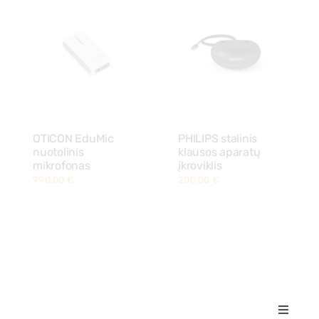
OTICON EduMic
PHILIPS stalinis
nuotolinis
klausos aparatų
mikrofonas
įkroviklis
990,00
€
200,00
€
Toggle