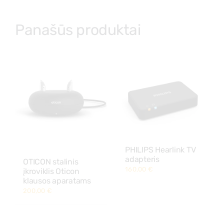
Panašūs produktai
PHILIPS Hearlink TV
adapteris
OTICON stalinis
160,00
€
įkroviklis Oticon
klausos aparatams
200,00
€