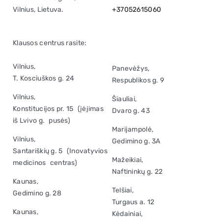
Vilnius, Lietuva.
+37052615060
Klausos centrus rasite:
Vilnius,
Panevėžys,
T. Kosciuškos g. 24
Respublikos g. 9
Vilnius,
Šiauliai,
Konstitucijos pr. 15 (įėjimas
Dvaro g. 43
iš Lvivo g. pusės)
Marijampolė,
Vilnius,
Gedimino g. 3A
Santariškių g. 5 (Inovatyvios
Mažeikiai,
medicinos centras)
Naftininkų g. 22
Kaunas,
Telšiai,
Gedimino g. 28
Turgaus a. 12
Kaunas,
Kėdainiai,