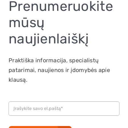
Prenumeruokite
Klausos aparatai
Navigat
mūsų
Apie klausą
naujienlaiškį
Apie mus
Kontaktai
Praktiška informacija, specialistų
patarimai, naujienos ir įdomybės apie
Parduotuvė
klausą.
Krepšelis
0
+370 620 33338