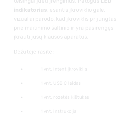
teisingai įdėti įrenginius. Patogus
LED
indikatorius
, esantis įkroviklio gale,
vizualiai parodo, kad įkroviklis prijungtas
prie maitinimo šaltinio ir yra pasirengęs
įkrauti jūsų klausos aparatus.
Dėžutėje rasite:
1 vnt. Intent įkroviklis
1 vnt. USB C laidas
1 vnt. rozetės kištukas
1 vnt. instrukcija