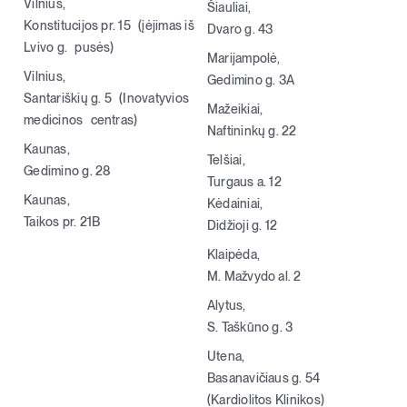
Vilnius,
Šiauliai,
Konstitucijos pr. 15 (įėjimas iš
Dvaro g. 43
Lvivo g. pusės)
Marijampolė,
Vilnius,
Gedimino g. 3A
Santariškių g. 5 (Inovatyvios
Mažeikiai,
medicinos centras)
Naftininkų g. 22
Kaunas,
Telšiai,
Gedimino g. 28
Turgaus a. 12
Kaunas,
Kėdainiai,
Taikos pr. 21B
Didžioji g. 12
Klaipėda,
M. Mažvydo al. 2
Alytus,
S. Taškūno g. 3
Utena,
Basanavičiaus g. 54
(Kardiolitos Klinikos)