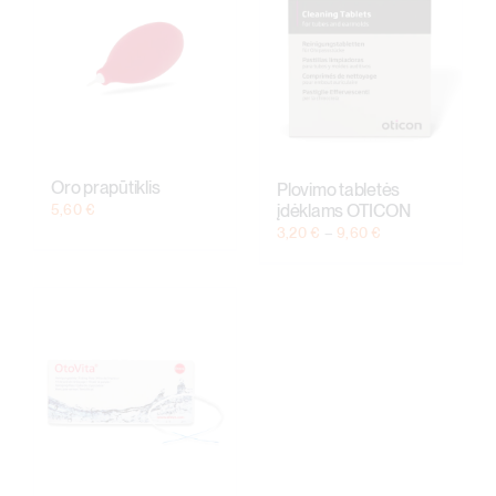
Oro prapūtiklis
Plovimo tabletės
įdėklams OTICON
5,60
€
Price
3,20
€
–
9,60
€
range:
3,20 €
through
9,60 €