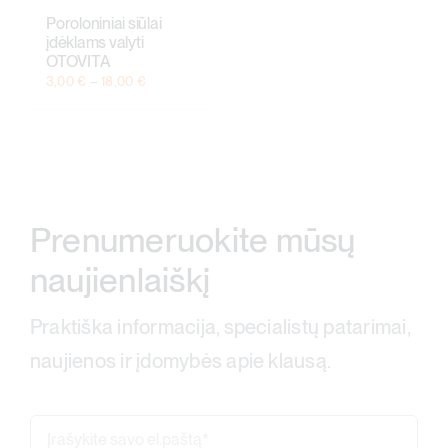
Poroloniniai siūlai
įdėklams valyti
OTOVITA
Price
3,00
€
–
18,00
€
range:
3,00 €
through
18,00 €
Prenumeruokite mūsų
naujienlaiškį
Praktiška informacija, specialistų patarimai,
naujienos ir įdomybės apie klausą.