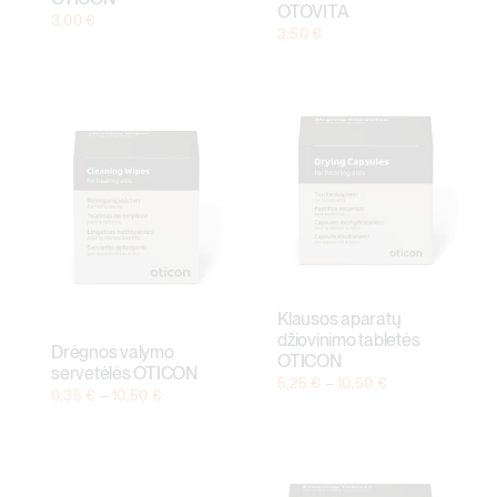
OTOVITA
3,00
€
3,50
€
Klausos aparatų
džiovinimo tabletės
Drėgnos valymo
OTICON
servetėlės OTICON
Price
5,25
€
–
10,50
€
Price
0,35
€
–
10,50
€
range:
range:
5,25 €
0,35 €
through
through
10,50 €
10,50 €