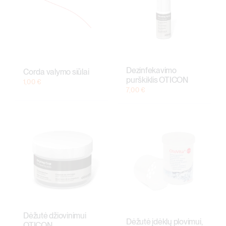
Dezinfekavimo
Corda valymo siūlai
purškiklis OTICON
1,00
€
7,00
€
Dėžutė džiovinimui
Dėžutė įdėklų plovimui,
OTICON