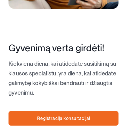
Apie mus
Kontaktai
Parduotuvė
Gyvenimą verta girdėti!
Krepšelis
Kiekviena diena, kai atidedate susitikimą su
klausos specialistu, yra diena, kai atidedate
+370 620 33338
galimybę kokybiškai bendrauti ir džiaugtis
gyvenimu.
Registracija
Registracija konsultacijai