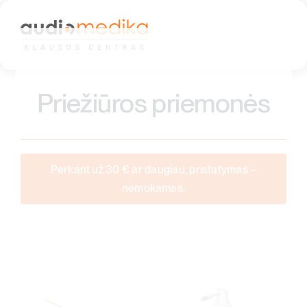
Skip
to
content
Priežiūros priemonės
Perkant už 30 € ar daugiau, pristatymas –
nemokamas.