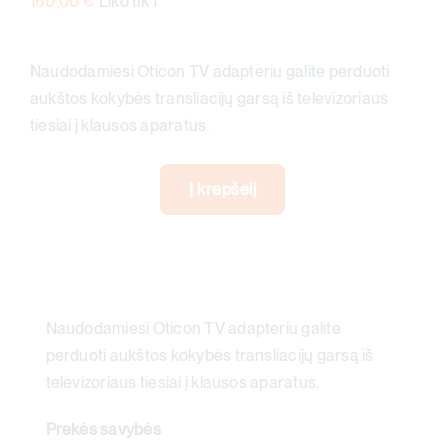
160,00
€
Liko tik 1
Naudodamiesi Oticon TV adapteriu galite perduoti
aukštos kokybės transliacijų garsą iš televizoriaus
tiesiai į klausos aparatus.
Į krepšelį
produkto
kiekis:
OTICON
TV
adapteris
Naudodamiesi Oticon TV adapteriu galite
3.0
perduoti aukštos kokybės transliacijų garsą iš
2,6
televizoriaus tiesiai į klausos aparatus.
GHz
BL
Prekės savybės