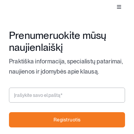
Toggle
Klausos aparatai
Navigat
Prenumeruokite mūsų
Apie klausą
naujienlaiškį
Apie mus
Praktiška informacija, specialistų patarimai,
naujienos ir įdomybės apie klausą.
Kontaktai
Parduotuvė
Krepšelis
Registruotis
+370 620 33338