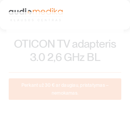
Skip
to
content
OTICON TV adapteris
3.0 2,6 GHz BL
Perkant už 30 € ar daugiau, pristatymas –
nemokamas.