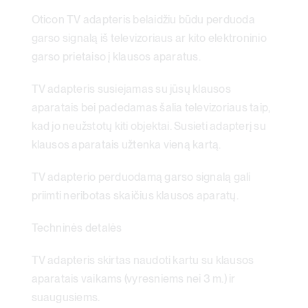
Oticon TV adapteris belaidžiu būdu perduoda
garso signalą iš televizoriaus ar kito elektroninio
garso prietaiso į klausos aparatus.
TV adapteris susiejamas su jūsų klausos
aparatais bei padedamas šalia televizoriaus taip,
kad jo neužstotų kiti objektai. Susieti adapterį su
klausos aparatais užtenka vieną kartą.
TV adapterio perduodamą garso signalą gali
priimti neribotas skaičius klausos aparatų.
Techninės detalės
TV adapteris skirtas naudoti kartu su klausos
aparatais vaikams (vyresniems nei 3 m.) ir
suaugusiems.