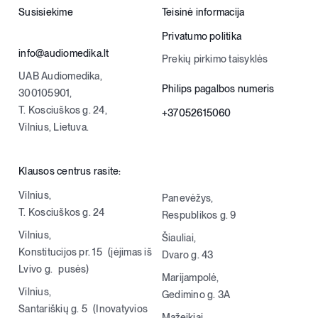
Susisiekime
Teisinė informacija
Privatumo politika
info@audiomedika.lt
Prekių pirkimo taisyklės
UAB Audiomedika,
Philips pagalbos numeris
300105901,
T. Kosciuškos g. 24,
+37052615060
Vilnius, Lietuva.
Klausos centrus rasite:
Vilnius,
Panevėžys,
T. Kosciuškos g. 24
Respublikos g. 9
Vilnius,
Šiauliai,
Konstitucijos pr. 15 (įėjimas iš
Dvaro g. 43
Lvivo g. pusės)
Marijampolė,
Vilnius,
Gedimino g. 3A
Santariškių g. 5 (Inovatyvios
Mažeikiai,