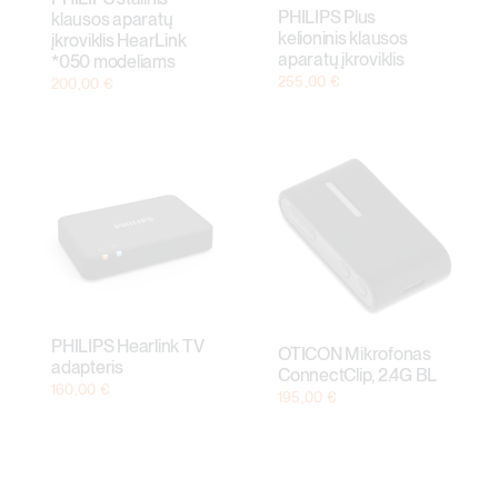
PHILIPS Plus
klausos aparatų
kelioninis klausos
įkroviklis HearLink
aparatų įkroviklis
*050 modeliams
255,00
€
200,00
€
PHILIPS Hearlink TV
OTICON Mikrofonas
adapteris
ConnectClip, 2.4G BL
160,00
€
195,00
€