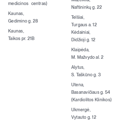
medicinos centras)
Naftininkų g. 22
Kaunas,
Telšiai,
Gedimino g. 28
Turgaus a. 12
Kaunas,
Kėdainiai,
Taikos pr. 21B
Didžioji g. 12
Klaipėda,
M. Mažvydo al. 2
Alytus,
S. Taškūno g. 3
Utena,
Basanavičiaus g. 54
(Kardiolitos Klinikos)
Ukmergė,
Vytauto g. 12