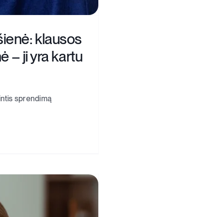
šienė: klausos
 – ji yra kartu
intis sprendimą