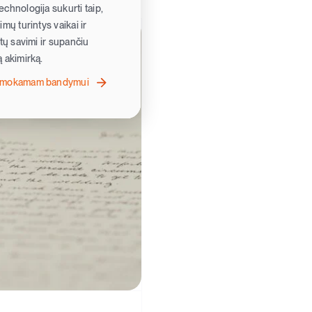
chnologija sukurti taip,
mų turintys vaikai ir
ėtų savimi ir supančiu
 akimirką.
nemokamam bandymui