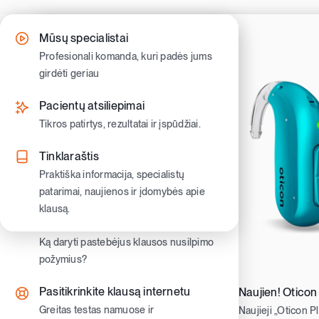
Skip
to
Kaip gauti klausos aparatus
Klausos nusilpimo simptomai
Mūsų specialistai
content
Sužinokite kaip pasinaudoti valstybine
Atpažinkite pirmuosius ženklus ir
Profesionali komanda, kuri padės jums
kompensacija ir gauti nemokamus
pradėkite veikti laiku.
girdėti geriau
klausos aparatus
Klausos nusilpimo tipai
Pacientų atsiliepimai
Klausos aparatų tipai
Sužinokite skirtumus ir ką jie reiškia
Tikros patirtys, rezultatai ir įspūdžiai.
Užausiniai ir įausiniai klausos aparatai.
Gyvenimas su nusilpusia klausa
Tinklaraštis
Moderniausi klausos aparatai
Patarimai kasdienybei, bendravimui ir
Praktiška informacija, specialistų
Oticon ir Philips aparatai
pasitikėjimui savimi
patarimai, naujienos ir įdomybės apie
klausą.
Klausos aparatų priedai
Vaikų klausa
Priedai patogumui, priežiūrai ir
Ką daryti pastebėjus klausos nusilpimo
geresniam girdėjimui kasdien
požymius?
Pasitikrinkite klausą internetu
Naujien! Oticon
Greitas testas namuose ir
Naujieji „Oticon P