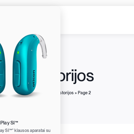
Istorijos
Home
»
Istorijos
»
Page 2
 Play SI™
lay SI™“ klausos aparatai su