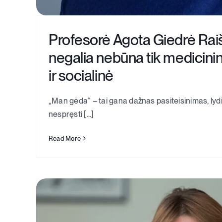
Profesorė Agota Giedrė Rai
negalia nebūna tik medicininė
ir socialinė
„Man gėda“ – tai gana dažnas pasiteisinimas, lyd
nespręsti [...]
Read More