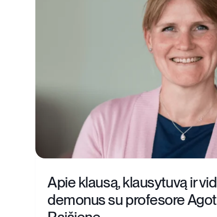
Apie klausą, klausytuvą ir vid
demonus su profesore Agot
Raišiene