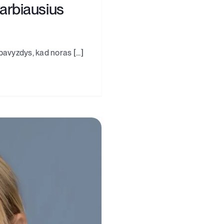
svarbiausius
avyzdys, kad noras [...]