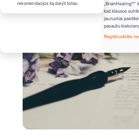
rekomendacijos ką daryti toliau
„BrainHearing™“ te
kad klausos sutriki
jaunuoliai pasitik
pasauliu kiekvieną
Registruokitės 