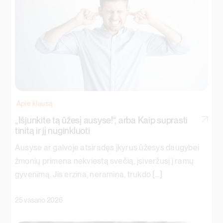
Apie klausą
„Išjunkite tą ūžesį ausyse!“, arba Kaip suprasti
tinitą ir jį nuginkluoti
Ausyse ar galvoje atsiradęs įkyrus ūžesys daugybei
žmonių primena nekviestą svečią, įsiveržusį į ramų
gyvenimą. Jis erzina, neramina, trukdo [...]
25 vasario 2026