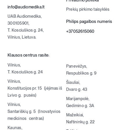
Privatumo politika
info@audiomedika.lt
Prekių pirkimo taisyklės
UAB Audiomedika,
Philips pagalbos numeris
300105901,
T. Kosciuškos g. 24,
+37052615060
Vilnius, Lietuva.
Klausos centrus rasite:
Vilnius,
Panevėžys,
T. Kosciuškos g. 24
Respublikos g. 9
Vilnius,
Šiauliai,
Konstitucijos pr. 15 (įėjimas iš
Dvaro g. 43
Lvivo g. pusės)
Marijampolė,
Vilnius,
Gedimino g. 3A
Santariškių g. 5 (Inovatyvios
Mažeikiai,
medicinos centras)
Naftininkų g. 22
Kaunas,