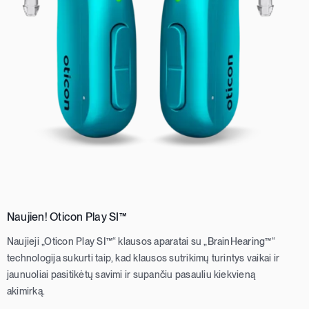
Naujien! Oticon Play SI™
Naujieji „Oticon Play SI™“ klausos aparatai su „BrainHearing™“
technologija sukurti taip, kad klausos sutrikimų turintys vaikai ir
jaunuoliai pasitikėtų savimi ir supančiu pasauliu kiekvieną
akimirką.