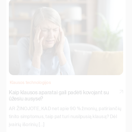
Klausos technologijos
Kaip klausos aparatai gali padėti kovojant su
ūžesiu ausyse?
AR ŽINOJOTE, KAD net apie 90 % žmonių, patiriančių
tinito simptomus, taip pat turi nusilpusią klausą? Dėl
įvairių išorinių [...]