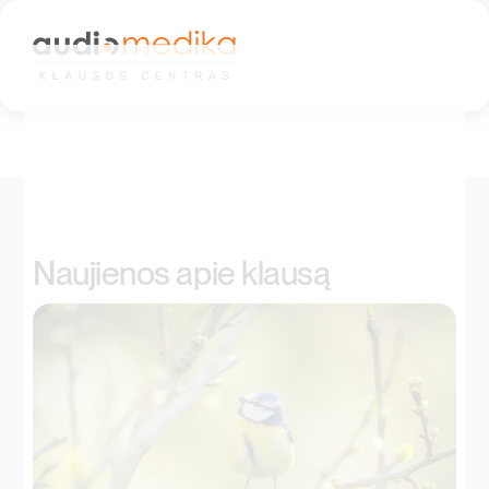
Skip
to
content
Naujienos apie klausą