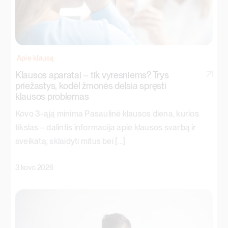
Apie klausą
Klausos aparatai – tik vyresniems? Trys
priežastys, kodėl žmonės delsia spręsti
klausos problemas
Kovo 3-ąją minima Pasaulinė klausos diena, kurios
tikslas – dalintis informacija apie klausos svarbą ir
sveikatą, sklaidyti mitus bei [...]
3 kovo 2026