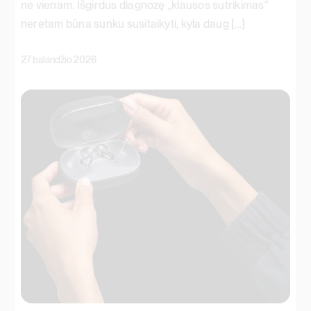
ne vienam. Išgirdus diagnozę „klausos sutrikimas“
neretam būna sunku susitaikyti, kyla daug [...]
27 balandžio 2026