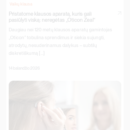
Vaikų klausa
Pristatome klausos aparatą, kuris gali
pasiūlyti viską: neregėtas „Oticon Zeal“
Daugiau nei 120 metų klausos aparatų gamintojas
„Oticon“ tobulina sprendimus ir siekia sujungti,
atrodytų, nesuderinamus dalykus – subtilų
diskretiškumą [...]
14 balandžio 2026