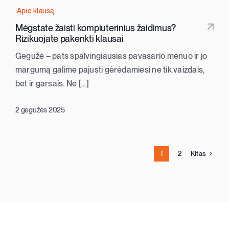
Apie klausą
Apie klausą
Mėgstate žaisti kompiuterinius žaidimus?
Rizikuojate pakenkti klausai
Apie mus
Gegužė – pats spalvingiausias pavasario mėnuo ir jo
margumą galime pajusti gėrėdamiesi ne tik vaizdais,
Kontaktai
bet ir garsais. Ne [...]
Parduotuvė
2 gegužės 2025
Krepšelis
Kitas
1
2
+370 620 33338
Registracija