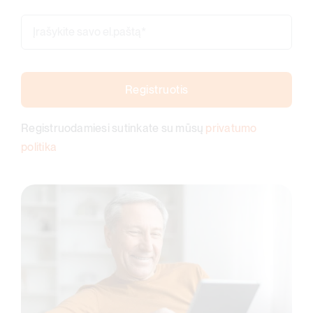
Registruotis
Registruodamiesi sutinkate su mūsų
privatumo
politika