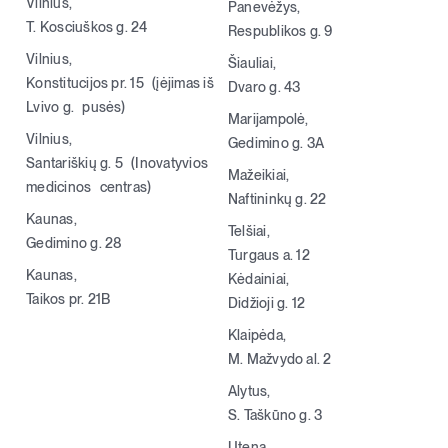
Vilnius,
Panevėžys,
T. Kosciuškos g. 24
Respublikos g. 9
Vilnius,
Šiauliai,
Konstitucijos pr. 15 (įėjimas iš
Dvaro g. 43
Lvivo g. pusės)
Marijampolė,
Vilnius,
Gedimino g. 3A
Santariškių g. 5 (Inovatyvios
Mažeikiai,
medicinos centras)
Naftininkų g. 22
Kaunas,
Telšiai,
Gedimino g. 28
Turgaus a. 12
Kaunas,
Kėdainiai,
Taikos pr. 21B
Didžioji g. 12
Klaipėda,
M. Mažvydo al. 2
Alytus,
S. Taškūno g. 3
Utena,