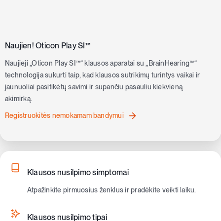
Naujien! Oticon Play SI™
Naujieji „Oticon Play SI™“ klausos aparatai su „BrainHearing™“
technologija sukurti taip, kad klausos sutrikimų turintys vaikai ir
jaunuoliai pasitikėtų savimi ir supančiu pasauliu kiekvieną
akimirką.
Registruokitės nemokamam bandymui
Klausos nusilpimo simptomai
Atpažinkite pirmuosius ženklus ir pradėkite veikti laiku.
Klausos nusilpimo tipai