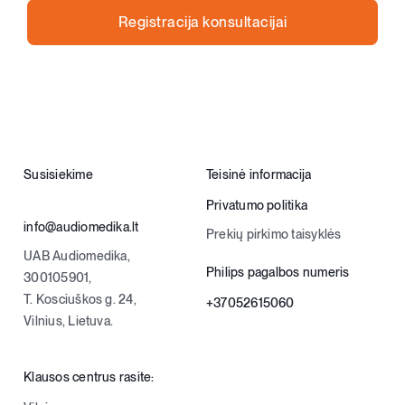
Registracija konsultacijai
Kontaktai
Parduotuvė
Krepšelis
0
Susisiekime
Teisinė informacija
Privatumo politika
+370 620 33338
info@audiomedika.lt
Prekių pirkimo taisyklės
UAB Audiomedika,
Registracija
Philips pagalbos numeris
300105901,
T. Kosciuškos g. 24,
+37052615060
Vilnius, Lietuva.
Klausos centrus rasite: