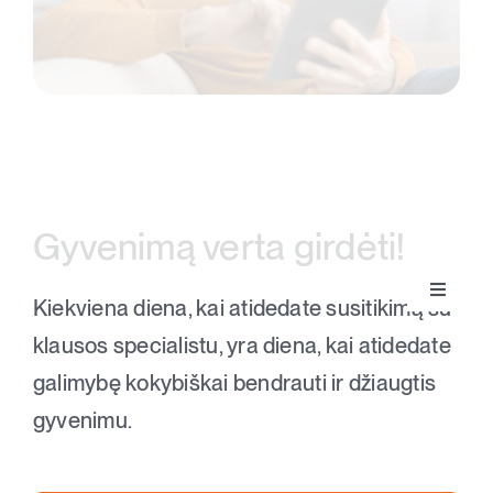
Gyvenimą verta girdėti!
Toggle
Kiekviena diena, kai atidedate susitikimą su
Klausos aparatai
Navigat
klausos specialistu, yra diena, kai atidedate
galimybę kokybiškai bendrauti ir džiaugtis
Apie klausą
gyvenimu.
Apie mus