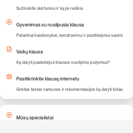
Sužinokite skirtumus ir ką jie reiškia
Gyvenimas su nusilpusia klausa
Patarimai kasdienybei, bendravimui ir pasitikėjimui savimi
Vaikų klausa
Ką daryti pastebėjus klausos nusilpimo požymius?
Pasitikrinkite klausą internetu
Greitas testas namuose ir rekomendacijos ką daryti toliau
Mūsų specialistai
Profesionali komanda, kuri padės jums girdėti geriau