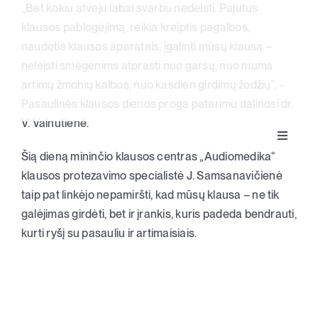
„Bet kokiu atveju labai svarbu nedelsti. Pajutus
klausos pablogėjimą, reikia kreiptis pagalbos,
naudotis klausos aparatais, įgalinti mūsų klausą –
neleisti smegenims atprasti nuo garsų, nuo mums
artimų žmonių kalbos, nuo kasdien girdimų žodžių“, –
Pasaulinės klausos dienos proga patarimu dalinosi dr.
V. Vainutienė.
Toggle
Klausos aparatai
Navigat
Šią dieną mininčio klausos centras „Audiomedika“
klausos protezavimo specialistė J. Samsanavičienė
taip pat linkėjo nepamiršti, kad mūsų klausa – ne tik
Apie klausą
galėjimas girdėti, bet ir įrankis, kuris padeda bendrauti,
kurti ryšį su pasauliu ir artimaisiais.
Apie mus
Kontaktai