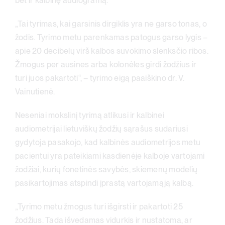
bet ir kalbinę audiogramą.
„Tai tyrimas, kai garsinis dirgiklis yra ne garso tonas, o
žodis. Tyrimo metu parenkamas patogus garso lygis –
apie 20 decibelų virš kalbos suvokimo slenksčio ribos.
Žmogus per ausines arba kolonėles girdi žodžius ir
turi juos pakartoti“, – tyrimo eigą paaiškino dr. V.
Vainutienė.
Neseniai mokslinį tyrimą atlikusi ir kalbinei
audiometrijai lietuviškų žodžių sąrašus sudariusi
gydytoja pasakojo, kad kalbinės audiometrijos metu
pacientui yra pateikiami kasdienėje kalboje vartojami
žodžiai, kurių fonetinės savybės, skiemenų modelių
pasikartojimas atspindi įprastą vartojamąją kalbą.
„Tyrimo metu žmogus turi išgirsti ir pakartoti 25
žodžius. Tada išvedamas vidurkis ir nustatoma, ar