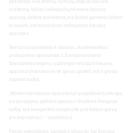
pastebėjo, kad žmonių, turinčių abipusį klausos
nusilpimą, tačiau nešiojančių tik vieną klausos
aparatą, kalbos suvokimas yra žymiai geresnis būtent
ta ausimi, ant kurios buvo nešiojamas klausos
aparatas.
Skirtumus pastebėjo ir klausos „Audiomedikos“
protezavimo specialistė J. Samsanavičienė.
Specialistės teigimu, sąžiningai nešiojant klausos
aparatus įmanoma ne tik geriau girdėti, bet ir geriau
suprasti kalbą.
„Modernūs klausos aparatai turi pagalbines funkcijas,
kurios slopina aplinkos garsus ir išryškina žmogaus
kalbą, tad smegenims adaptuotis prie kalbos garsų
yra paprasčiau“, – paaiškino ji.
Pasak specialistės, pasitaiko situacijų, kai žmogus