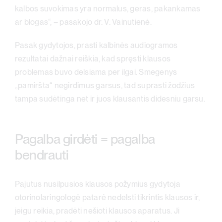
kalbos suvokimas yra normalus, geras, pakankamas
ar blogas“, – pasakojo dr. V. Vainutienė.
Pasak gydytojos, prasti kalbinės audiogramos
rezultatai dažnai reiškia, kad spręsti klausos
problemas buvo delsiama per ilgai. Smegenys
„pamiršta“ negirdimus garsus, tad suprasti žodžius
tampa sudėtinga net ir juos klausantis didesniu garsu.
Pagalba girdėti = pagalba
bendrauti
Pajutus nusilpusios klausos požymius gydytoja
otorinolaringologė patarė nedelsti tikrintis klausos ir,
jeigu reikia, pradėti nešioti klausos aparatus. Ji