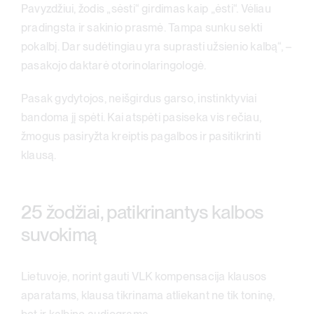
Pavyzdžiui, žodis „sėsti“ girdimas kaip „ėsti“. Vėliau
pradingsta ir sakinio prasmė. Tampa sunku sekti
pokalbį. Dar sudėtingiau yra suprasti užsienio kalbą“, –
pasakojo daktarė otorinolaringologė.
Pasak gydytojos, neišgirdus garso, instinktyviai
bandoma jį spėti. Kai atspėti pasiseka vis rečiau,
žmogus pasiryžta kreiptis pagalbos ir pasitikrinti
klausą.
25 žodžiai, patikrinantys kalbos
suvokimą
Lietuvoje, norint gauti VLK kompensacija klausos
aparatams, klausa tikrinama atliekant ne tik toninę,