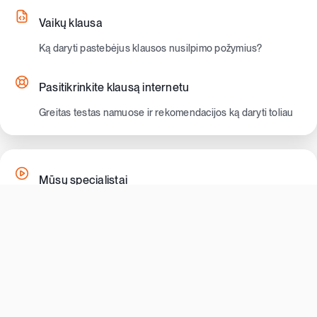
Vaikų klausa
Ką daryti pastebėjus klausos nusilpimo požymius?
Pasitikrinkite klausą internetu
Greitas testas namuose ir rekomendacijos ką daryti toliau
Mūsų specialistai
Profesionali komanda, kuri padės jums girdėti geriau
Pacientų atsiliepimai
Tikros patirtys, rezultatai ir įspūdžiai.
Tinklaraštis