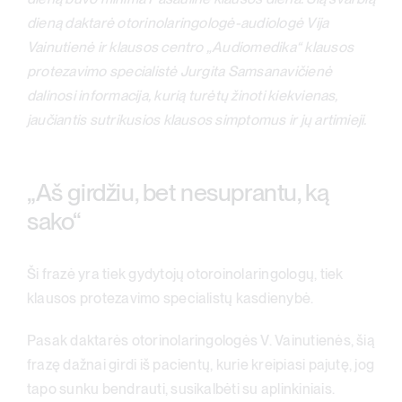
dieną daktarė otorinolaringologė-audiologė Vija
Vainutienė ir klausos centro „Audiomedika“ klausos
protezavimo specialistė Jurgita Samsanavičienė
dalinosi informacija, kurią turėtų žinoti kiekvienas,
jaučiantis sutrikusios klausos simptomus ir jų artimieji.
„Aš girdžiu, bet nesuprantu, ką
sako“
Ši frazė yra tiek gydytojų otoroinolaringologų, tiek
klausos protezavimo specialistų kasdienybė.
Pasak daktarės otorinolaringologės V. Vainutienės, šią
frazę dažnai girdi iš pacientų, kurie kreipiasi pajutę, jog
tapo sunku bendrauti, susikalbėti su aplinkiniais.