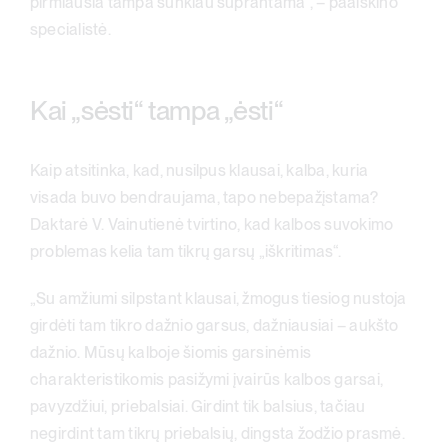
pirmiausia tampa sunkiau suprantama“, – paaiškino
specialistė.
Kai „sėsti“ tampa „ėsti“
Kaip atsitinka, kad, nusilpus klausai, kalba, kuria
visada buvo bendraujama, tapo nebepažįstama?
Daktarė V. Vainutienė tvirtino, kad kalbos suvokimo
problemas kelia tam tikrų garsų „iškritimas“.
„Su amžiumi silpstant klausai, žmogus tiesiog nustoja
girdėti tam tikro dažnio garsus, dažniausiai – aukšto
dažnio. Mūsų kalboje šiomis garsinėmis
charakteristikomis pasižymi įvairūs kalbos garsai,
pavyzdžiui, priebalsiai. Girdint tik balsius, tačiau
negirdint tam tikrų priebalsių, dingsta žodžio prasmė.