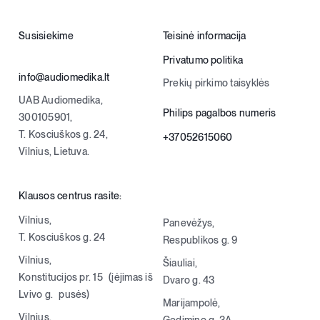
Susisiekime
Teisinė informacija
Privatumo politika
info@audiomedika.lt
Prekių pirkimo taisyklės
UAB Audiomedika,
Philips pagalbos numeris
300105901,
T. Kosciuškos g. 24,
+37052615060
Vilnius, Lietuva.
Klausos centrus rasite:
Vilnius,
Panevėžys,
T. Kosciuškos g. 24
Respublikos g. 9
Vilnius,
Šiauliai,
Konstitucijos pr. 15 (įėjimas iš
Dvaro g. 43
Lvivo g. pusės)
Marijampolė,
Vilnius,