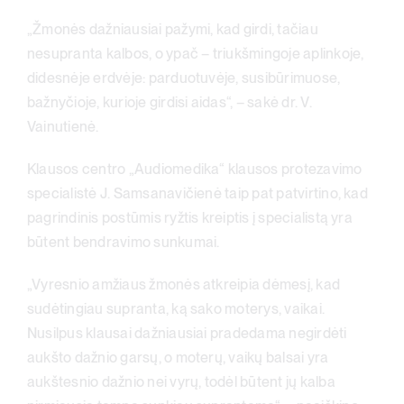
„Žmonės dažniausiai pažymi, kad girdi, tačiau
nesupranta kalbos, o ypač – triukšmingoje aplinkoje,
didesnėje erdvėje: parduotuvėje, susibūrimuose,
bažnyčioje, kurioje girdisi aidas“, – sakė dr. V.
Vainutienė.
Klausos centro „Audiomedika“ klausos protezavimo
specialistė J. Samsanavičienė taip pat patvirtino, kad
pagrindinis postūmis ryžtis kreiptis į specialistą yra
būtent bendravimo sunkumai.
„Vyresnio amžiaus žmonės atkreipia dėmesį, kad
sudėtingiau supranta, ką sako moterys, vaikai.
Nusilpus klausai dažniausiai pradedama negirdėti
aukšto dažnio garsų, o moterų, vaikų balsai yra
aukštesnio dažnio nei vyrų, todėl būtent jų kalba