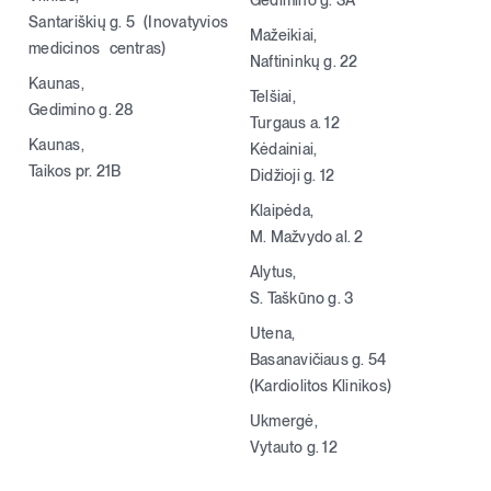
Gedimino g. 3A
Santariškių g. 5 (Inovatyvios
Mažeikiai,
medicinos centras)
Naftininkų g. 22
Kaunas,
Telšiai,
Gedimino g. 28
Turgaus a. 12
Kaunas,
Kėdainiai,
Taikos pr. 21B
Didžioji g. 12
Klaipėda,
M. Mažvydo al. 2
Alytus,
S. Taškūno g. 3
Utena,
Basanavičiaus g. 54
(Kardiolitos Klinikos)
Ukmergė,
Vytauto g. 12