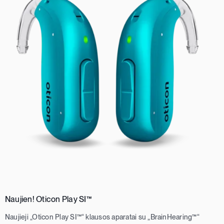
Naujien! Oticon Play SI™
Naujieji „Oticon Play SI™“ klausos aparatai su „BrainHearing™“