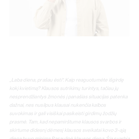
„
Laba diena, prašau ėsti“. Kaip reaguotumėte išgirdę
kokį kvietimą? Klausos sutrikimų turintys, tačiau jų
nesprendžiantys žmonės į panašias situacijas patenka
dažnai, nes nusilpus klausai nukenčia kalbos
suvokimas ir gali visiškai pasikeisti girdimų žodžių
prasmė. Tam, kad nepamirštume klausos svarbos ir
skirtume didesnį dėmesį klausos sveikatai kovo 3-ąją
dieną buvo minima Pasaulinė klausos diena. Šią svarbią