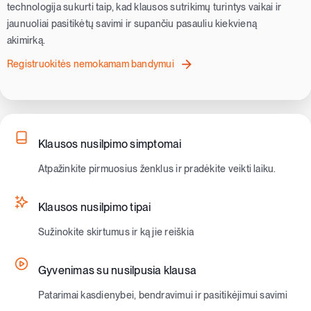
technologija sukurti taip, kad klausos sutrikimų turintys vaikai ir
jaunuoliai pasitikėtų savimi ir supančiu pasauliu kiekvieną
akimirką.
Registruokitės nemokamam bandymui
Klausos nusilpimo simptomai
Atpažinkite pirmuosius ženklus ir pradėkite veikti laiku.
Klausos nusilpimo tipai
Sužinokite skirtumus ir ką jie reiškia
Gyvenimas su nusilpusia klausa
Patarimai kasdienybei, bendravimui ir pasitikėjimui savimi