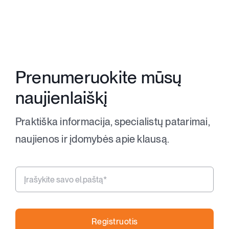
Parduotuvė
Krepšelis
Prenumeruokite mūsų
+370 620 33338
naujienlaiškį
Registracija
Praktiška informacija, specialistų patarimai,
naujienos ir įdomybės apie klausą.
Registruotis