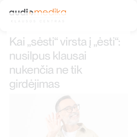
Skip
to
content
Kai „sėsti“ virsta į „ėsti“:
nusilpus klausai
nukenčia ne tik
girdėjimas