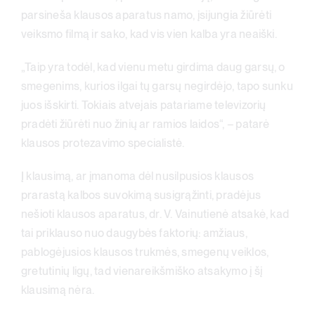
parsineša klausos aparatus namo, įsijungia žiūrėti
veiksmo filmą ir sako, kad vis vien kalba yra neaiški.
„Taip yra todėl, kad vienu metu girdima daug garsų, o
smegenims, kurios ilgai tų garsų negirdėjo, tapo sunku
juos išskirti. Tokiais atvejais patariame televizorių
pradėti žiūrėti nuo žinių ar ramios laidos“, – patarė
klausos protezavimo specialistė.
Į klausimą, ar įmanoma dėl nusilpusios klausos
prarastą kalbos suvokimą susigrąžinti, pradėjus
nešioti klausos aparatus, dr. V. Vainutienė atsakė, kad
tai priklauso nuo daugybės faktorių: amžiaus,
pablogėjusios klausos trukmės, smegenų veiklos,
gretutinių ligų, tad vienareikšmiško atsakymo į šį
klausimą nėra.