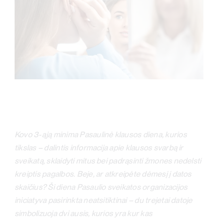
Kovo 3-ąją minima Pasaulinė klausos diena, kurios
tikslas – dalintis informacija apie klausos svarbą ir
sveikatą, sklaidyti mitus bei padrąsinti žmones nedelsti
kreiptis pagalbos. Beje, ar atkreipėte dėmesį į datos
skaičius? Ši diena Pasaulio sveikatos organizacijos
iniciatyva pasirinkta neatsitiktinai – du trejetai datoje
simbolizuoja dvi ausis, kurios yra kur kas