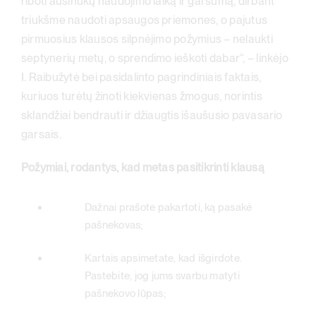
riboti ausinukų naudojimo laiką ir garsumą, dirbant
triukšme naudoti apsaugos priemones, o pajutus
pirmuosius klausos silpnėjimo požymius – nelaukti
septynerių metų, o sprendimo ieškoti dabar“, – linkėjo
I. Raibužytė bei pasidalinto pagrindiniais faktais,
kuriuos turėtų žinoti kiekvienas žmogus, norintis
sklandžiai bendrauti ir džiaugtis išaušusio pavasario
garsais.
Požymiai, rodantys, kad metas pasitikrinti klausą
Dažnai prašote pakartoti, ką pasakė
pašnekovas;
Kartais apsimetate, kad išgirdote.
Pastebite, jog jums svarbu matyti
pašnekovo lūpas;