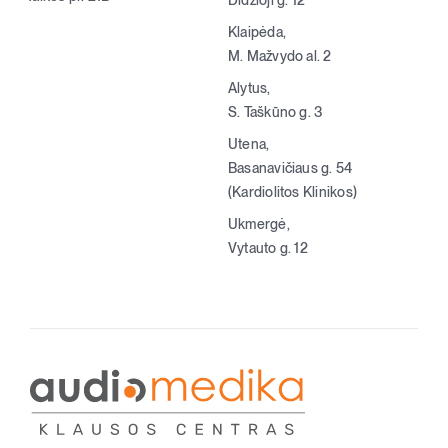
Didžioji g. 12
Klaipėda,
M. Mažvydo al. 2
Alytus,
S. Taškūno g. 3
Utena,
Basanavičiaus g. 54
(Kardiolitos Klinikos)
Ukmergė,
Vytauto g. 12