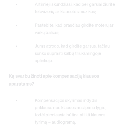
Artimieji skundžiasi, kad per garsiai žiūrite
televizorių ar klausotės muzikos;
Pastebite, kad prasčiau girdite moterų ar
vaikų balsus;
Jums atrodo, kad girdite garsus, tačiau
sunku suprasti kalbą triukšmingoje
aplinkoje.
Ką svarbu žinoti apie kompensaciją klausos
aparatams?
Kompensacijos skyrimas ir dydis
priklauso nuo klausos nusilpimo lygio,
todėl pirmiausia būtina atlikti klausos
tyrimą – audiogramą.