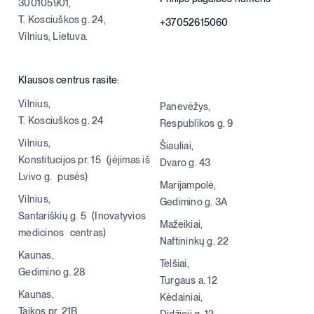
300105901,
T. Kosciuškos g. 24,
+37052615060
Vilnius, Lietuva.
Klausos centrus rasite:
Vilnius,
Panevėžys,
T. Kosciuškos g. 24
Respublikos g. 9
Vilnius,
Šiauliai,
Konstitucijos pr. 15 (įėjimas iš
Dvaro g. 43
Lvivo g. pusės)
Marijampolė,
Vilnius,
Gedimino g. 3A
Santariškių g. 5 (Inovatyvios
Mažeikiai,
medicinos centras)
Naftininkų g. 22
Kaunas,
Telšiai,
Gedimino g. 28
Turgaus a. 12
Kaunas,
Kėdainiai,
Taikos pr. 21B