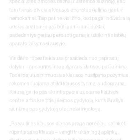
specialistės, žmonės dažnai nustemba sužinoję, kad
tam tikrais atvejais klausos aparatus galima gauti ir
nemokamai. Taip pat ne visi žino, kad pagal individualią
ausies anatomiją gali būti gaminami įdėklai,
padedantys geriau perduoti garsą ir užtikrinti stabilų
aparato laikymąsi ausyje.
Vis dėlto rūpestis klausa prasideda nuo paprastų
dalykų – apsaugos ir reguliaraus klausos patikrinimo.
Todėl pajutus pirmuosius klausos nusilpimo požymius
rekomenduojama atlikti klausos tyrimą-audiogramą.
Klausą galite pasitikrinti specializuotame klausos
centre arba kreiptis į šeimos gydytoją, kuris išrašys
siuntimą pas gydytoją otorinolaringologą.
„Pasaulinės klausos dienos proga norėčiau palinkėti
rūpintis savo klausa – vengti triukšmingų aplinkų,