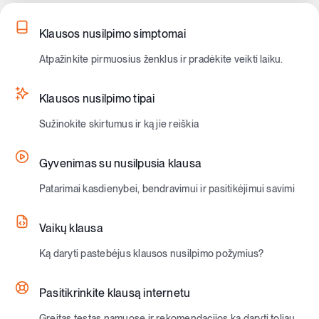
Klausos nusilpimo simptomai
Atpažinkite pirmuosius ženklus ir pradėkite veikti laiku.
Klausos nusilpimo tipai
Sužinokite skirtumus ir ką jie reiškia
Gyvenimas su nusilpusia klausa
Patarimai kasdienybei, bendravimui ir pasitikėjimui savimi
Vaikų klausa
Ką daryti pastebėjus klausos nusilpimo požymius?
Pasitikrinkite klausą internetu
Greitas testas namuose ir rekomendacijos ką daryti toliau