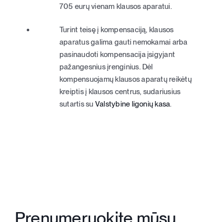
705 eurų vienam klausos aparatui.
Krepšelis
0
Turint teisę į kompensaciją, klausos
+370 620 33338
aparatus galima gauti nemokamai arba
pasinaudoti kompensacija įsigyjant
pažangesnius įrenginius. Dėl
Registracija
kompensuojamų klausos aparatų reikėtų
kreiptis į klausos centrus, sudariusius
sutartis su
Valstybine ligonių kasa
.
Prenumeruokite mūsų