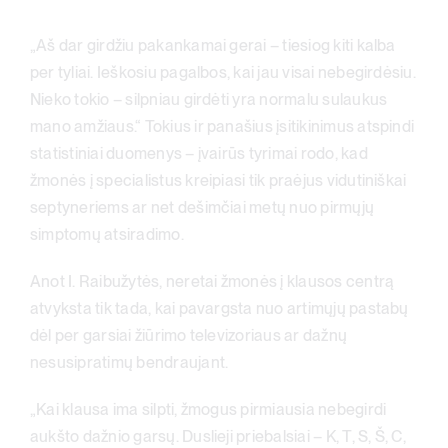
„Aš dar girdžiu pakankamai gerai – tiesiog kiti kalba
per tyliai. Ieškosiu pagalbos, kai jau visai nebegirdėsiu.
Nieko tokio – silpniau girdėti yra normalu sulaukus
mano amžiaus.“ Tokius ir panašius įsitikinimus atspindi
statistiniai duomenys – įvairūs tyrimai rodo, kad
žmonės į specialistus kreipiasi tik praėjus vidutiniškai
septyneriems ar net dešimčiai metų nuo pirmųjų
simptomų atsiradimo.
Anot I. Raibužytės, neretai žmonės į klausos centrą
atvyksta tik tada, kai pavargsta nuo artimųjų pastabų
dėl per garsiai žiūrimo televizoriaus ar dažnų
nesusipratimų bendraujant.
„Kai klausa ima silpti, žmogus pirmiausia nebegirdi
aukšto dažnio garsų. Duslieji priebalsiai – K, T, S, Š, C,