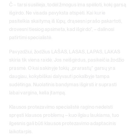
Č – tarsi susilieja, todėl žmogus ima spėlioti, kokį garsą
išgirdo. Ne visada pavyksta atspėti. Kai kurie
pasitelkia skaitymą iš lūpų, drąsesni prašo pakartoti,
drovesni tiesiog apsimeta, kad išgirdo“, – dalinosi
patirtimi specialistė.
Pavyzdžiui, žodžius LAŠAS, LASAS, LAPAS, LAKAS
skiria tik viena raidė. Jos neišgirdus, pasikeičia žodžio
prasmė. O kai sakinyje tokių „prarastų“ garsų yra
daugiau, kokybiškai dalyvauti pokalbyje tampa
sudėtinga. Nuolatinis bandymas išgirsti ir suprasti
labai vargina, kelia įtampą.
Klausos protezavimo specialistė ragino nedelsti
spręsti klausos problemų – kuo ilgiau laukiama, tuo
ilgesnis gali būti klausos protezavimo adaptacinis
laikotarpis.