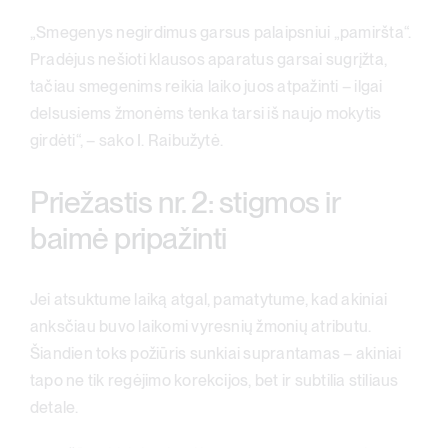
„Smegenys negirdimus garsus palaipsniui „pamiršta“.
Pradėjus nešioti klausos aparatus garsai sugrįžta,
tačiau smegenims reikia laiko juos atpažinti – ilgai
delsusiems žmonėms tenka tarsi iš naujo mokytis
girdėti“, – sako I. Raibužytė.
Priežastis nr. 2: stigmos ir
baimė pripažinti
Jei atsuktume laiką atgal, pamatytume, kad akiniai
anksčiau buvo laikomi vyresnių žmonių atributu.
Šiandien toks požiūris sunkiai suprantamas – akiniai
tapo ne tik regėjimo korekcijos, bet ir subtilia stiliaus
detale.