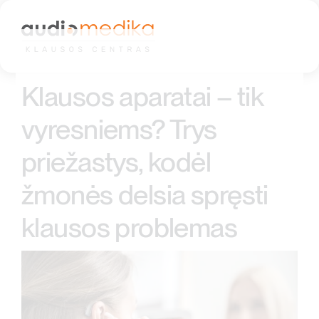
Skip
to
content
Klausos aparatai – tik
vyresniems? Trys
priežastys, kodėl
žmonės delsia spręsti
klausos problemas