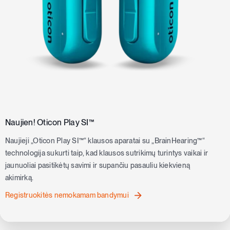
Naujien! Oticon Play SI™
Naujieji „Oticon Play SI™“ klausos aparatai su „BrainHearing™“
technologija sukurti taip, kad klausos sutrikimų turintys vaikai ir
jaunuoliai pasitikėtų savimi ir supančiu pasauliu kiekvieną
akimirką.
Registruokitės nemokamam bandymui