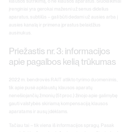
klausos sutrikimą, o ne klausos aparatus. Šiuolaikiniai
įrenginiai yra gerokai mažesni už senus didelius
aparatus, subtilūs – gali būti dedami už ausies arba į
ausies kanalą ir primena įprastus belaidžius
ausinukus.
Priežastis nr. 3: informacijos
apie pagalbos kelią trūkumas
2022 m. bendrovės RAIT atlikto tyrimo duomenimis,
tik apie pusė apklaustų klausos aparatų
nenešiojančių žmonių (51 proc.) žinojo apie galimybę
gauti valstybės skiriamą kompensaciją klausos
aparatams ir ausų įdėklams.
Tačiau tai – tik viena iš informacijos spragų. Pasak