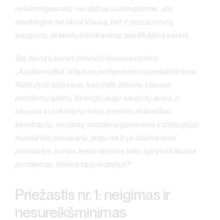
reikšmingesnės, nei dažnai susimąstome. Jos
atsakingos ne tik už klausą, bet ir pusiausvyrą,
saugumą, sklandų bendravimą, pasitikėjimą savimi.
Šią dieną kasmet mininčio klausos centro
„Audiomedika“ klausos protezavimo specialistė Ieva
Raibužytė įsitikinusi, kad dalis žmonių klausos
problemų galėtų išvengti, jeigu saugotų ausis, o
klausos sutrikimą turintys žmonės sklandžiau
bendrautų, neribotų socialinio gyvenimo ir džiaugtųsi
bundančiu pavasariu, jeigu ne trys dažniausios
priežastys, kurios lemia delsimą laiku spręsti klausos
problemas. Kokios tai priežastys?
Priežastis nr. 1: neigimas ir
nesureikšminimas