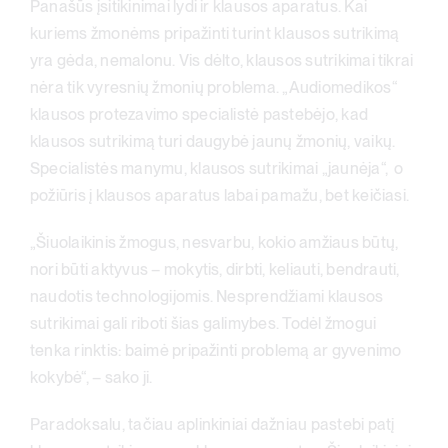
Panašūs įsitikinimai lydi ir klausos aparatus. Kai
kuriems žmonėms pripažinti turint klausos sutrikimą
yra gėda, nemalonu. Vis dėlto, klausos sutrikimai tikrai
nėra tik vyresnių žmonių problema. „Audiomedikos“
klausos protezavimo specialistė pastebėjo, kad
klausos sutrikimą turi daugybė jaunų žmonių, vaikų.
Specialistės manymu, klausos sutrikimai „jaunėja“, o
požiūris į klausos aparatus labai pamažu, bet keičiasi.
„Šiuolaikinis žmogus, nesvarbu, kokio amžiaus būtų,
nori būti aktyvus – mokytis, dirbti, keliauti, bendrauti,
naudotis technologijomis. Nesprendžiami klausos
sutrikimai gali riboti šias galimybes. Todėl žmogui
tenka rinktis: baimė pripažinti problemą ar gyvenimo
kokybė“, – sako ji.
Paradoksalu, tačiau aplinkiniai dažniau pastebi patį