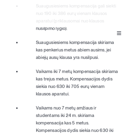
Suaugusiesiems kompensacija gali siekti
nuo 190 iki 386 eurų vienam klausos
aparatui (priklausomai nuo klausos
nusilpimo lygio).
Toggle
Klausos aparatai
Navigat
Suaugusiesiems kompensacija skiriama
kas penkerius metus abiem ausims, jei
abiejų ausų klausa yra nusilpusi.
Apie klausą
Vaikams iki 7 metų kompensacija skiriama
Apie mus
kas trejus metus. Kompensacijos dydis
siekia nuo 630 iki 705 eurų vienam
klausos aparatui.
Kontaktai
Vaikams nuo 7 metų amžiaus ir
studentams iki 24 m. skiriama
Parduotuvė
kompensacija kas 5 metus.
Kompensacijos dydis siekia nuo 630 iki