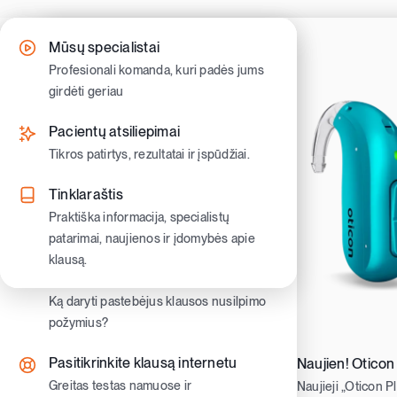
Skip
to
Kaip gauti klausos aparatus
Klausos nusilpimo simptomai
Mūsų specialistai
content
Sužinokite kaip pasinaudoti valstybine
Atpažinkite pirmuosius ženklus ir
Profesionali komanda, kuri padės jums
kompensacija ir gauti nemokamus
pradėkite veikti laiku.
girdėti geriau
klausos aparatus
Klausos nusilpimo tipai
Pacientų atsiliepimai
Klausos aparatų tipai
Sužinokite skirtumus ir ką jie reiškia
Tikros patirtys, rezultatai ir įspūdžiai.
Užausiniai ir įausiniai klausos aparatai.
Gyvenimas su nusilpusia klausa
Tinklaraštis
Moderniausi klausos aparatai
Patarimai kasdienybei, bendravimui ir
Praktiška informacija, specialistų
Pirkimas
lizing
Oticon ir Philips aparatai
pasitikėjimui savimi
patarimai, naujienos ir įdomybės apie
klausą.
Klausos aparatų priedai
Vaikų klausa
Priedai patogumui, priežiūrai ir
Ką daryti pastebėjus klausos nusilpimo
geresniam girdėjimui kasdien
požymius?
Pasitikrinkite klausą internetu
Naujien! Oticon
Greitas testas namuose ir
Naujieji „Oticon P