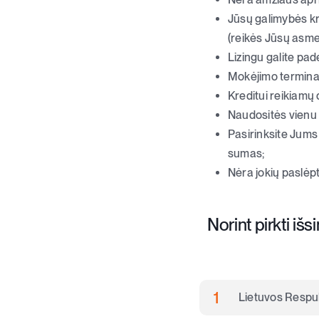
Jūsų galimybės kre
(reikės Jūsų asm
Lizingu galite pad
Mokėjimo terminas
Kreditui reikiamų
Naudositės vienu 
Pasirinksite Jums
sumas;
Nėra jokių paslėp
Norint pirkti iš
Lietuvos Respub