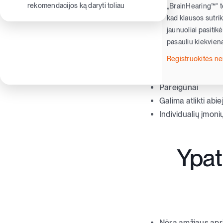
Ka
rekomendacijos ką daryti toliau
„BrainHearing™“ te
kad klausos sutriki
jaunuoliai pasitik
pasauliu kiekvieną
Pensininkai
Registruokitės 
Ūkininkai
Samdomi darbuot
Pareigūnai
Galima atlikti abie
Individualių įmoni
Ypat
Nėra amžiaus apri