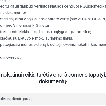
ditui gauti gali būti įvertintos klausos centruose „Audiomedika
ens dokumento);
engti dalį arba visą klausos aparato vertę (nuo 30 iki 6000 eurų
 – nuo 3 mėnesių iki 3 metų;
 dokumentų kiekis – minimalus, o sąlygos – patrauklios;
plačiausių Lietuvoje įmokų surinkimo tinklu;
 patogiausią mėnesio dieną kredito įmokoms mokėti ir kas mėn
tų mokesčių;
simokėtinai reikia turėti vieną iš asmens tapaty
dokumentų:
likos piliečio pasą;