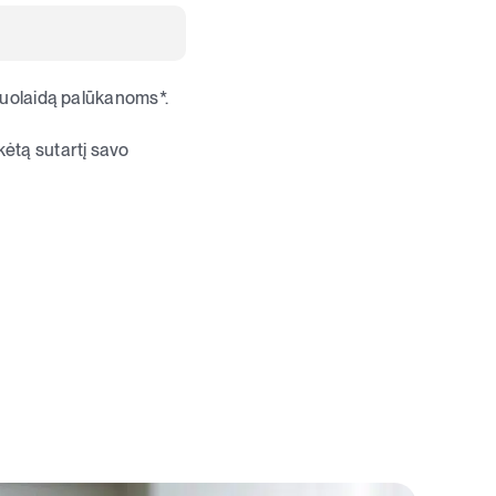
 nuolaidą palūkanoms*.
kėtą sutartį savo