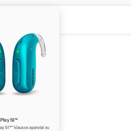
u
 Play SI™
lay SI™“ klausos aparatai su