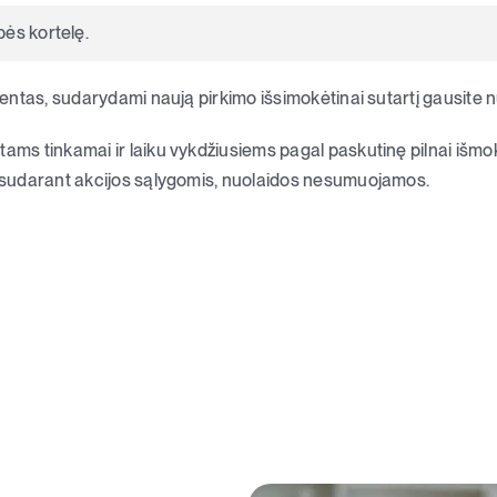
ės kortelę.
klientas, sudarydami naują pirkimo išsimokėtinai sutartį gausite
tams tinkamai ir laiku vykdžiusiems pagal paskutinę pilnai išmo
į sudarant akcijos sąlygomis, nuolaidos nesumuojamos.