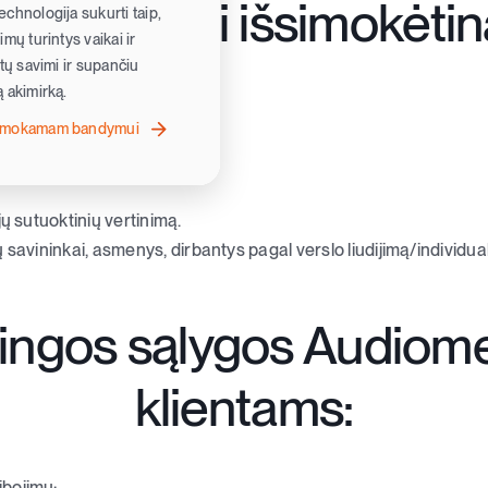
s gali pirkti išsimokėtin
chnologija sukurti taip,
mų turintys vaikai ir
ėtų savimi ir supančiu
 akimirką.
nemokamam bandymui
ojai
jų sutuoktinių vertinimą.
ų savininkai, asmenys, dirbantys pagal verslo liudijimą/individu
ingos sąlygos
Audiome
klientams:
bojimų;