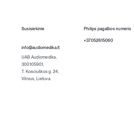
Susisiekime
Philips pagalbos numeris
+37052615060
info@audiomedika.lt
UAB Audiomedika,
300105901,
T. Kosciuškos g. 24,
Vilnius, Lietuva.