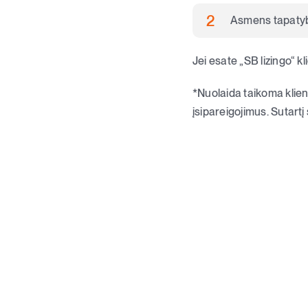
Asmens tapatyb
Jei esate „SB lizingo“ 
*Nuolaida taikoma klien
įsipareigojimus. Sutart