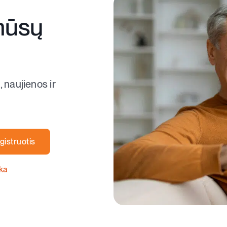
mūsų
, naujienos ir
gistruotis
ika