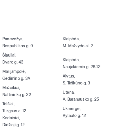
Panevėžys,
Klaipėda,
Respublikos g. 9
M. Mažvydo al. 2
Šiauliai,
Klaipėda,
Dvaro g. 43
Naujakiemio g. 26-12
Marijampolė,
Alytus,
Gedimino g. 3A
S. Taškūno g. 3
Mažeikiai,
Utena,
Naftininkų g. 22
A. Baranausko g. 25
Telšiai,
Ukmergė,
Turgaus a. 12
Vytauto g. 12
Kėdainiai,
Didžioji g. 12