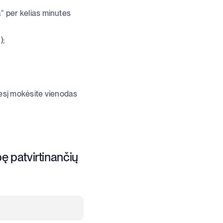
“ per kelias minutes
);
esį mokėsite vienodas
bę patvirtinančių