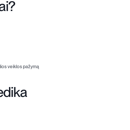
ai?
alios veiklos pažymą
dika