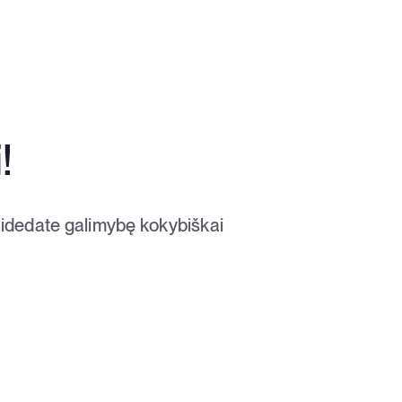
!
atidedate galimybę kokybiškai