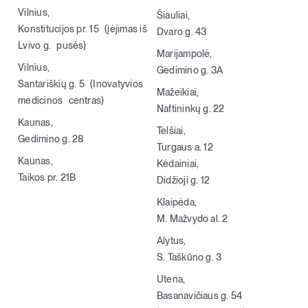
Vilnius,
Šiauliai,
Konstitucijos pr. 15 (įėjimas iš
Dvaro g. 43
Registracija
Lvivo g. pusės)
Marijampolė,
Vilnius,
Gedimino g. 3A
Santariškių g. 5 (Inovatyvios
Mažeikiai,
medicinos centras)
Naftininkų g. 22
Kaunas,
Telšiai,
Gedimino g. 28
Turgaus a. 12
Kaunas,
Kėdainiai,
Taikos pr. 21B
Didžioji g. 12
Klaipėda,
M. Mažvydo al. 2
Alytus,
S. Taškūno g. 3
Utena,
Basanavičiaus g. 54