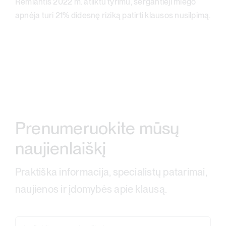
Remiantis 2022 m. atliktu tyrimu, sergantieji miego
apnėja turi 21% didesnę riziką patirti klausos nusilpimą.
Prenumeruokite mūsų
naujienlaiškį
Praktiška informacija, specialistų patarimai,
naujienos ir įdomybės apie klausą.