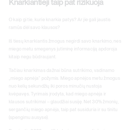
Knarkiantieji taip pat rizikuoja
O kaip gi tie, kurie knarkia patys? Ar jie gali jaustis
ramūs dėl savo klausos?
Iš tiesų knarkiantis žmogus negirdi savo knarkimo, nes
miego metu smegenys jutiminę informaciją apdoroja
kitaip negu būdraujant.
Tačiau knarkimas dažnai būna sutrikimo, vadinamo
„miego apnėja“ požymis. Miego apnėjos metu žmogus
nuo kelių sekundžių iki poros minučių nustoja
kvėpavęs. Tyrimais įrodyta, kad miego apnėja ir
klausos sutrikimai – glaudžiai susiję. Net 30% žmonių,
sergančių miego apnėja, taip pat susiduria ir su tinitu
(spengimu ausyse).