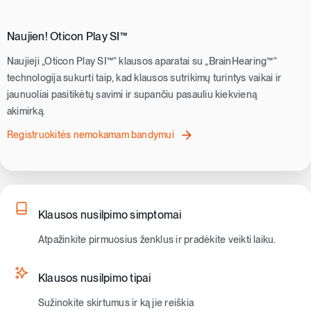
Naujien! Oticon Play SI™
Naujieji „Oticon Play SI™“ klausos aparatai su „BrainHearing™“
technologija sukurti taip, kad klausos sutrikimų turintys vaikai ir
jaunuoliai pasitikėtų savimi ir supančiu pasauliu kiekvieną
akimirką.
Registruokitės nemokamam bandymui
Klausos nusilpimo simptomai
Atpažinkite pirmuosius ženklus ir pradėkite veikti laiku.
Klausos nusilpimo tipai
Sužinokite skirtumus ir ką jie reiškia