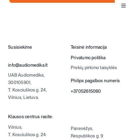
Toggle
Klausos aparatai
Navigat
Apie klausą
Susisiekime
Teisinė informacija
Apie mus
Privatumo politika
info@audiomedika.lt
Prekių pirkimo taisyklės
Kontaktai
UAB Audiomedika,
Philips pagalbos numeris
300105901,
T. Kosciuškos g. 24,
+37052615060
Parduotuvė
Vilnius, Lietuva.
Krepšelis
Klausos centrus rasite:
Vilnius,
Panevėžys,
+370 620 33338
T. Kosciuškos g. 24
Respublikos g. 9