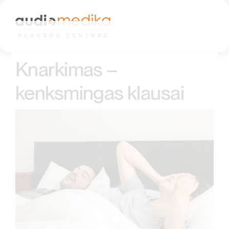
Skip
to
content
Knarkimas –
kenksmingas klausai