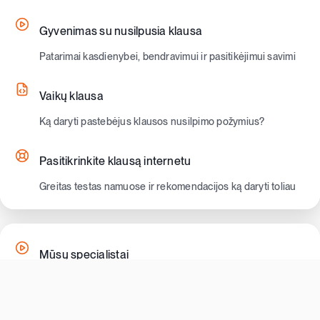
Gyvenimas su nusilpusia klausa
Patarimai kasdienybei, bendravimui ir pasitikėjimui savimi
Vaikų klausa
Ką daryti pastebėjus klausos nusilpimo požymius?
Pasitikrinkite klausą internetu
Greitas testas namuose ir rekomendacijos ką daryti toliau
Mūsų specialistai
Profesionali komanda, kuri padės jums girdėti geriau
Pacientų atsiliepimai