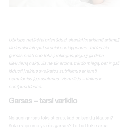
Užklupę netikėtai prisnūdusį, skaniai knarkiantį artimąjį
tikriausiai taip pat skaniai nusišypsome. Tačiau šis
garsas neatrodo toks juokingas, jeigu jį girdime
kiekvieną naktį. Jis ne tik erzina, trikdo miegą, bet ir gali
išduoti įvairius sveikatos sutrikimus ar lemti
nemalonias jų pasekmes. Viena iš jų – tinitas ir
nusilpusi klausa.
Garsas – tarsi variklio
Nejaugi garsas toks stiprus, kad pakenktų klausai?
Kokio stiprumo yra šis garsas? Turbūt tokie arba