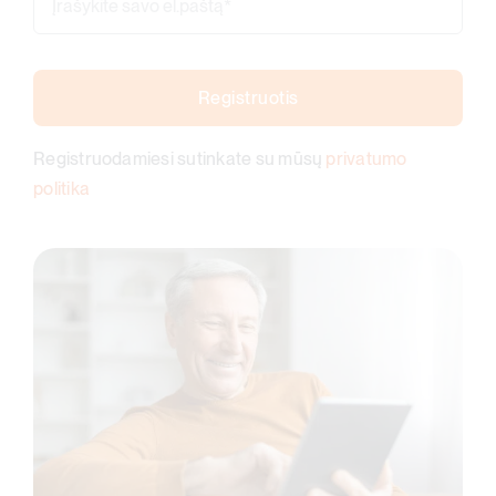
Registruotis
Registruodamiesi sutinkate su mūsų
privatumo
politika