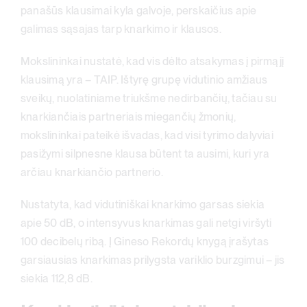
panašūs klausimai kyla galvoje, perskaičius apie
galimas sąsajas tarp knarkimo ir klausos.
Mokslininkai nustatė, kad vis dėlto atsakymas į pirmąjį
klausimą yra – TAIP. Ištyrę grupę vidutinio amžiaus
sveikų, nuolatiniame triukšme nedirbančių, tačiau su
knarkiančiais partneriais miegančių žmonių,
mokslininkai pateikė išvadas, kad visi tyrimo dalyviai
pasižymi silpnesne klausa būtent ta ausimi, kuri yra
arčiau knarkiančio partnerio.
Nustatyta, kad vidutiniškai knarkimo garsas siekia
apie 50 dB, o intensyvus knarkimas gali netgi viršyti
100 decibelų ribą. Į Gineso Rekordų knygą įrašytas
garsiausias knarkimas prilygsta variklio burzgimui – jis
siekia 112,8 dB.