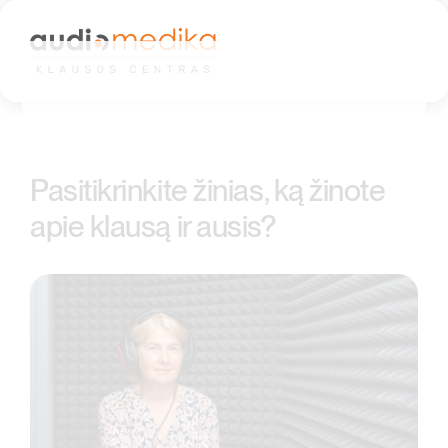
Skip
to
content
Pasitikrinkite žinias, ką žinote
apie klausą ir ausis?