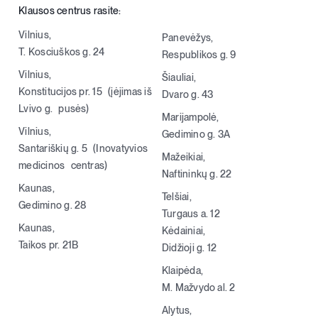
Klausos centrus rasite:
+370 620 33338
Vilnius,
Panevėžys,
T. Kosciuškos g. 24
Respublikos g. 9
Registracija
Vilnius,
Šiauliai,
Konstitucijos pr. 15 (įėjimas iš
Dvaro g. 43
Lvivo g. pusės)
Marijampolė,
Vilnius,
Gedimino g. 3A
Santariškių g. 5 (Inovatyvios
Mažeikiai,
medicinos centras)
Naftininkų g. 22
Kaunas,
Telšiai,
Gedimino g. 28
Turgaus a. 12
Kaunas,
Kėdainiai,
Taikos pr. 21B
Didžioji g. 12
Klaipėda,
M. Mažvydo al. 2
Alytus,