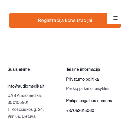
Toggle
Registracija konsultacijai
Klausos aparatai
Navigat
Apie klausą
Apie mus
Susisiekime
Teisinė informacija
Privatumo politika
Kontaktai
info@audiomedika.lt
Prekių pirkimo taisyklės
UAB Audiomedika,
Parduotuvė
Philips pagalbos numeris
300105901,
T. Kosciuškos g. 24,
+37052615060
Vilnius, Lietuva.
Krepšelis