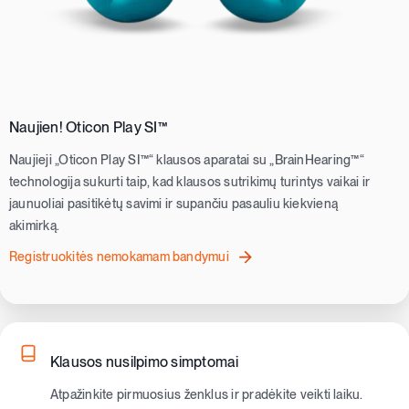
Naujien! Oticon Play SI™
Naujieji „Oticon Play SI™“ klausos aparatai su „BrainHearing™“
technologija sukurti taip, kad klausos sutrikimų turintys vaikai ir
jaunuoliai pasitikėtų savimi ir supančiu pasauliu kiekvieną
akimirką.
Registruokitės nemokamam bandymui
Klausos nusilpimo simptomai
Atpažinkite pirmuosius ženklus ir pradėkite veikti laiku.