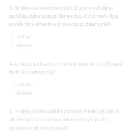
3. Ar tiesa, kad nesprendžiant klausos sutrikimų
padidėja rizika susirgti demencija, Alzhaimerio liga,
susidurti su emocinės sveikatos problemomis?
A) Tiesa
B) Mitas
4. Ar tiesa, kad ausys yra atsakingos ne tik už klausą,
be ir už pusiausvyrą?
A) Tiesa
B) Mitas
5. Ar tiesa, kad specialūs papildai, žolelės, tepalai ar
alternatyvios medicinos priemonės gali padėti
atstatyti nusilpusią klausą?