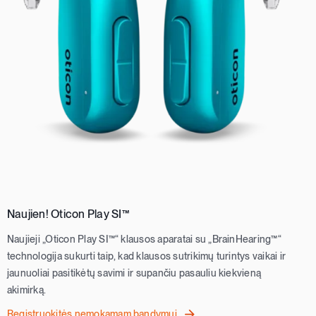
Naujien! Oticon Play SI™
Naujieji „Oticon Play SI™“ klausos aparatai su „BrainHearing™“
technologija sukurti taip, kad klausos sutrikimų turintys vaikai ir
jaunuoliai pasitikėtų savimi ir supančiu pasauliu kiekvieną
akimirką.
Registruokitės nemokamam bandymui