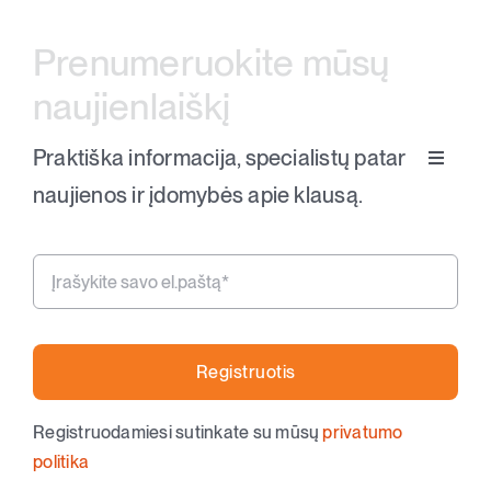
Prenumeruokite mūsų
naujienlaiškį
Praktiška informacija, specialistų patarimai,
Toggle
Klausos aparatai
Navigat
naujienos ir įdomybės apie klausą.
Apie klausą
Apie mus
Registruotis
Kontaktai
Registruodamiesi sutinkate su mūsų
privatumo
politika
Parduotuvė