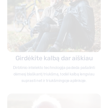
Girdėkite kalbą dar aiškiau
Dirbtinio intelekto technologija padeda pašalinti
dėmesį blaškantį triukšmą, todėl kalbą lengviau
suprasti net ir triukšmingoje aplinkoje.