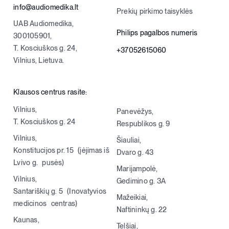
info@audiomedika.lt
Prekių pirkimo taisyklės
UAB Audiomedika,
Philips pagalbos numeris
300105901,
T. Kosciuškos g. 24,
+37052615060
Vilnius, Lietuva.
Klausos centrus rasite:
Vilnius,
Panevėžys,
T. Kosciuškos g. 24
Respublikos g. 9
Vilnius,
Šiauliai,
Konstitucijos pr. 15 (įėjimas iš
Dvaro g. 43
Lvivo g. pusės)
Marijampolė,
Vilnius,
Gedimino g. 3A
Santariškių g. 5 (Inovatyvios
Mažeikiai,
medicinos centras)
Naftininkų g. 22
Kaunas,
Telšiai,