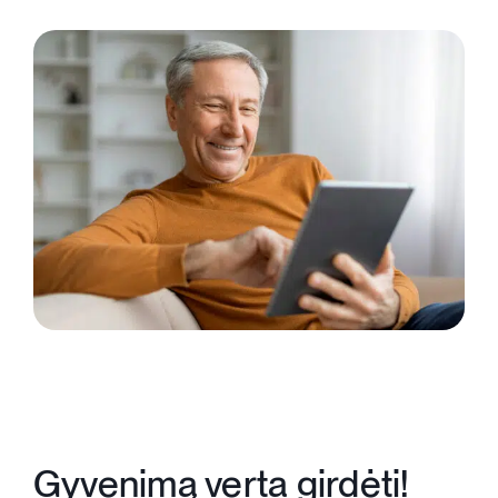
Krepšelis
+370 620 33338
Registracija
Gyvenimą verta girdėti!