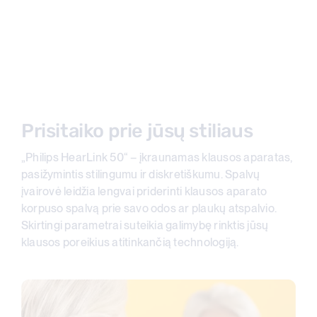
Prisitaiko prie jūsų stiliaus
„Philips HearLink 50“ – įkraunamas klausos
aparatas,
pasižymintis stilingumu ir diskretiškumu. Spalvų
įvairovė leidžia lengvai priderinti klausos aparato
korpuso spalvą prie savo odos ar plaukų atspalvio.
Skirtingi parametrai suteikia galimybę rinktis jūsų
klausos poreikius atitinkančią technologiją.