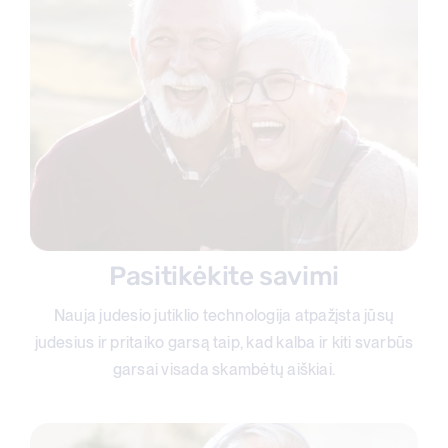
Pasitikėkite savimi
Nauja judesio jutiklio technologija atpažįsta jūsų
judesius ir pritaiko garsą taip, kad kalba ir kiti svarbūs
garsai visada skambėtų aiškiai.