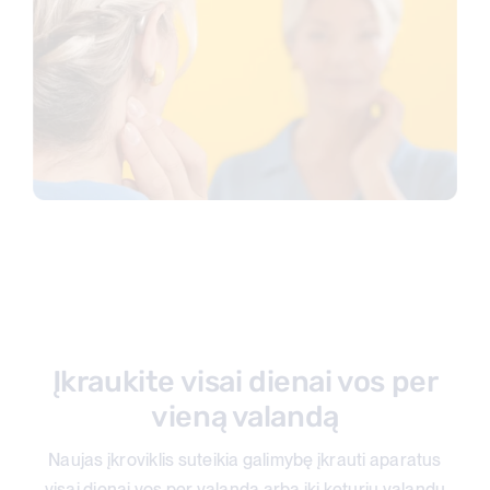
Įkraukite visai dienai vos per
vieną valandą
Naujas įkroviklis suteikia galimybę įkrauti aparatus
visai dienai
vos per valandą arba iki keturių valandų