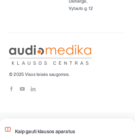
Ukmergė,
Vytauto g. 12
Parduotuvė
Krepšelis
+370 620 33338
© 2025 Visos teisės saugomos.
Registracija
Kaip gauti klausos aparatus