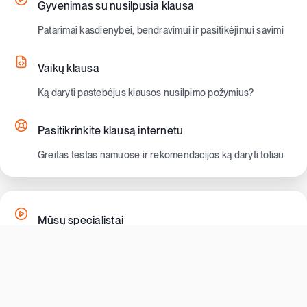
Gyvenimas su nusilpusia klausa
Patarimai kasdienybei, bendravimui ir pasitikėjimui savimi
Vaikų klausa
Ką daryti pastebėjus klausos nusilpimo požymius?
Pasitikrinkite klausą internetu
Greitas testas namuose ir rekomendacijos ką daryti toliau
Mūsų specialistai
Profesionali komanda, kuri padės jums girdėti geriau
Pacientų atsiliepimai