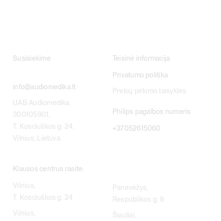
Susisiekime
Teisinė informacija
Privatumo politika
info@audiomedika.lt
Prekių pirkimo taisyklės
UAB Audiomedika,
Philips pagalbos numeris
300105901,
T. Kosciuškos g. 24,
+37052615060
Vilnius, Lietuva.
Klausos centrus rasite:
Vilnius,
Panevėžys,
T. Kosciuškos g. 24
Respublikos g. 9
Vilnius,
Šiauliai,