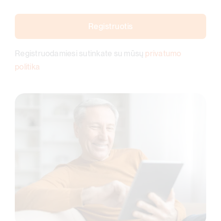
Registruotis
Registruodamiesi sutinkate su mūsų
privatumo
politika