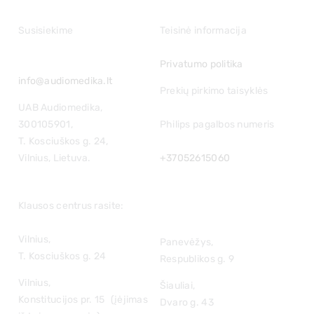
Susisiekime
Teisinė informacija
Privatumo politika
info@audiomedika.lt
Prekių pirkimo taisyklės
UAB Audiomedika,
300105901,
Philips pagalbos numeris
T. Kosciuškos g. 24,
Vilnius, Lietuva.
+37052615060
Klausos centrus rasite:
Vilnius,
Panevėžys,
T. Kosciuškos g. 24
Respublikos g. 9
Vilnius,
Šiauliai,
Konstitucijos pr. 15 (įėjimas
Dvaro g. 43