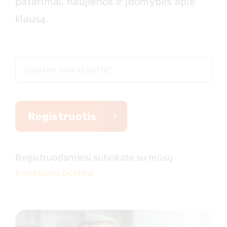
patarimai, naujienos ir įdomybės apie
klausą.
Registruotis
Registruodamiesi sutinkate su mūsų
privatumo politika