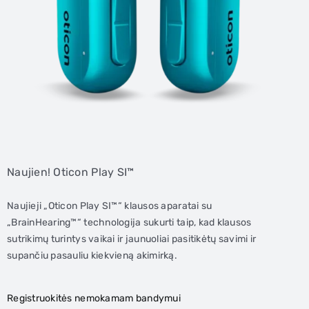
Naujien! Oticon Play SI™
Naujieji „Oticon Play SI™“ klausos aparatai su
„BrainHearing™“ technologija sukurti taip, kad klausos
sutrikimų turintys vaikai ir jaunuoliai pasitikėtų savimi ir
supančiu pasauliu kiekvieną akimirką.
Registruokitės nemokamam bandymui