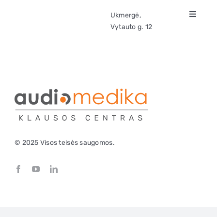
Ukmergė,
Toggle
Klausos aparatai
Vytauto g. 12
Navigat
Apie klausą
Apie mus
Kontaktai
© 2025 Visos teisės saugomos.
Parduotuvė
Krepšelis
0
+370 620 33338