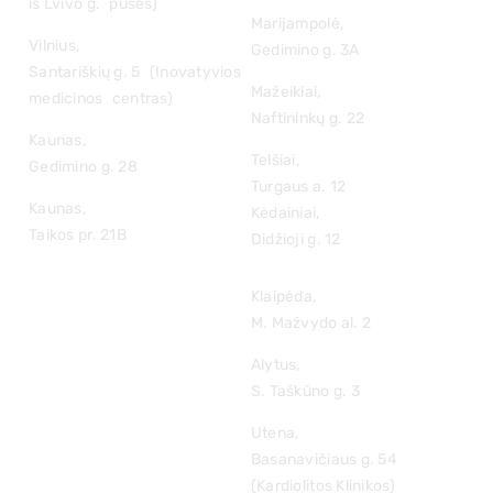
iš Lvivo g. pusės)
Marijampolė,
Vilnius,
Gedimino g. 3A
Santariškių g. 5 (Inovatyvios
Mažeikiai,
medicinos centras)
Naftininkų g. 22
Kaunas,
Telšiai,
Gedimino g. 28
Turgaus a. 12
Kaunas,
Kėdainiai,
Taikos pr. 21B
Didžioji g. 12
Klaipėda,
M. Mažvydo al. 2
Alytus,
S. Taškūno g. 3
Utena,
Basanavičiaus g. 54
(Kardiolitos Klinikos)