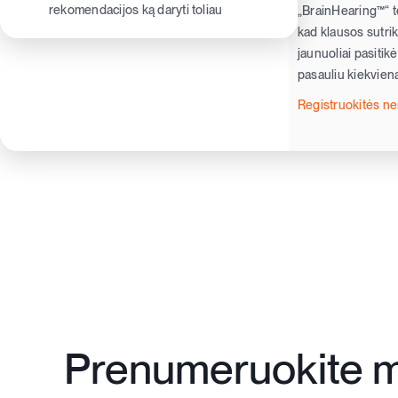
rekomendacijos ką daryti toliau
„BrainHearing™“ te
kad klausos sutriki
jaunuoliai pasitik
pasauliu kiekvieną
Registruokitės 
Prenumeruokite 