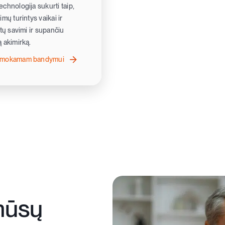
chnologija sukurti taip,
mų turintys vaikai ir
ėtų savimi ir supančiu
 akimirką.
nemokamam bandymui
mūsų