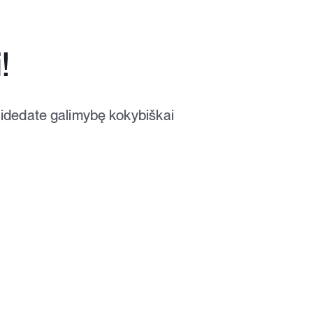
!
atidedate galimybę kokybiškai