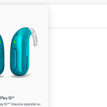
 Play SI™
lay SI™“ klausos aparatai su