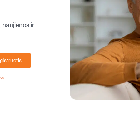
, naujienos ir
gistruotis
ika