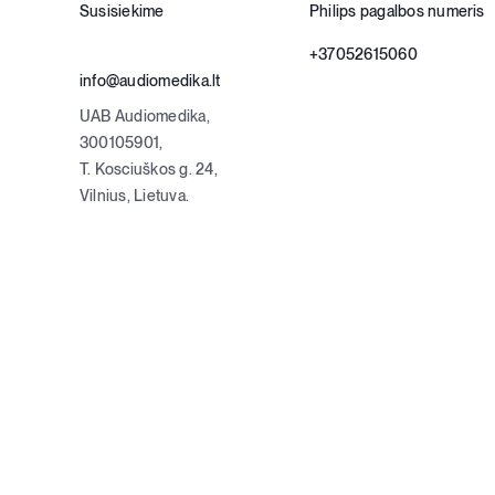
Susisiekime
Philips pagalbos numeris
+37052615060
info@audiomedika.lt
UAB Audiomedika,
300105901,
T. Kosciuškos g. 24,
Vilnius, Lietuva.