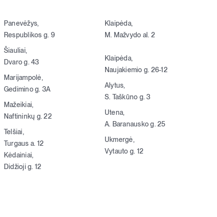
Panevėžys,
Klaipėda,
Respublikos g. 9
M. Mažvydo al. 2
Šiauliai,
Klaipėda,
Dvaro g. 43
Naujakiemio g. 26-12
Marijampolė,
Alytus,
Gedimino g. 3A
S. Taškūno g. 3
Mažeikiai,
Utena,
Naftininkų g. 22
A. Baranausko g. 25
Telšiai,
Ukmergė,
Turgaus a. 12
Vytauto g. 12
Kėdainiai,
Didžioji g. 12