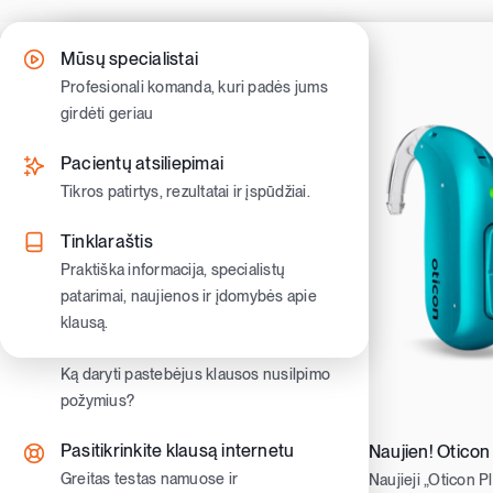
Skip
to
Kaip gauti klausos aparatus
Klausos nusilpimo simptomai
Mūsų specialistai
content
Sužinokite kaip pasinaudoti valstybine
Atpažinkite pirmuosius ženklus ir
Profesionali komanda, kuri padės jums
kompensacija ir gauti nemokamus
pradėkite veikti laiku.
girdėti geriau
klausos aparatus
Klausos nusilpimo tipai
Pacientų atsiliepimai
Klausos aparatų tipai
Sužinokite skirtumus ir ką jie reiškia
Tikros patirtys, rezultatai ir įspūdžiai.
Užausiniai ir įausiniai klausos aparatai.
Gyvenimas su nusilpusia klausa
Tinklaraštis
Moderniausi klausos aparatai
Patarimai kasdienybei, bendravimui ir
Praktiška informacija, specialistų
Oticon ir Philips aparatai
pasitikėjimui savimi
patarimai, naujienos ir įdomybės apie
klausą.
Klausos aparatų priedai
Vaikų klausa
Priedai patogumui, priežiūrai ir
Ką daryti pastebėjus klausos nusilpimo
geresniam girdėjimui kasdien
požymius?
Pasitikrinkite klausą internetu
Naujien! Oticon
Greitas testas namuose ir
Naujieji „Oticon P