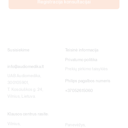
Registracija konsultacijai
Susisiekime
Teisinė informacija
Privatumo politika
info@audiomedika.lt
Prekių pirkimo taisyklės
UAB Audiomedika,
Philips pagalbos numeris
300105901,
T. Kosciuškos g. 24,
+37052615060
Vilnius, Lietuva.
Klausos centrus rasite:
Vilnius,
Panevėžys,