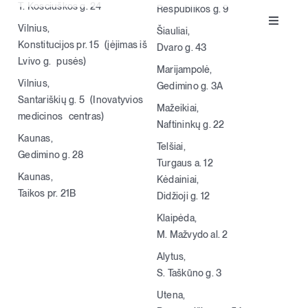
T. Kosciuškos g. 24
Respublikos g. 9
Toggle
Vilnius,
Šiauliai,
Klausos aparatai
Navigat
Konstitucijos pr. 15 (įėjimas iš
Dvaro g. 43
Lvivo g. pusės)
Marijampolė,
Apie klausą
Vilnius,
Gedimino g. 3A
Santariškių g. 5 (Inovatyvios
Mažeikiai,
medicinos centras)
Apie mus
Naftininkų g. 22
Kaunas,
Telšiai,
Gedimino g. 28
Turgaus a. 12
Kontaktai
Kaunas,
Kėdainiai,
Taikos pr. 21B
Didžioji g. 12
Parduotuvė
Klaipėda,
M. Mažvydo al. 2
Alytus,
Krepšelis
0
S. Taškūno g. 3
Utena,
+370 620 33338