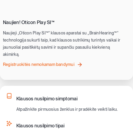
Naujien! Oticon Play SI™
Naujieji „Oticon Play SI™“ klausos aparatai su „BrainHearing™“
technologija sukurti taip, kad klausos sutrikimų turintys vaikai ir
jaunuoliai pasitikėtų savimi ir supančiu pasauliu kiekvieną
akimirką.
Registruokitės nemokamam bandymui
Klausos nusilpimo simptomai
Atpažinkite pirmuosius ženklus ir pradėkite veikti laiku.
Klausos nusilpimo tipai