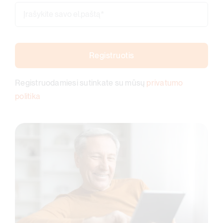
Registruotis
Registruodamiesi sutinkate su mūsų
privatumo
politika