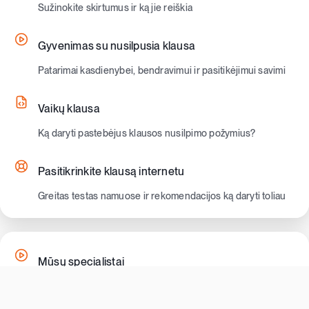
Sužinokite skirtumus ir ką jie reiškia
Gyvenimas su nusilpusia klausa
Patarimai kasdienybei, bendravimui ir pasitikėjimui savimi
Vaikų klausa
Ką daryti pastebėjus klausos nusilpimo požymius?
Pasitikrinkite klausą internetu
Greitas testas namuose ir rekomendacijos ką daryti toliau
Mūsų specialistai
Profesionali komanda, kuri padės jums girdėti geriau