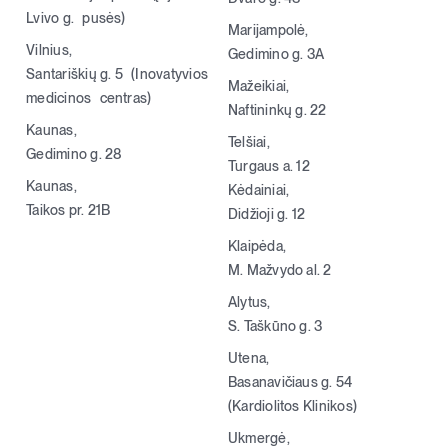
Lvivo g. pusės)
Marijampolė,
Vilnius,
Gedimino g. 3A
Santariškių g. 5 (Inovatyvios
Mažeikiai,
medicinos centras)
Naftininkų g. 22
Kaunas,
Telšiai,
Gedimino g. 28
Turgaus a. 12
Kaunas,
Kėdainiai,
Taikos pr. 21B
Didžioji g. 12
Klaipėda,
M. Mažvydo al. 2
Alytus,
S. Taškūno g. 3
Utena,
Basanavičiaus g. 54
(Kardiolitos Klinikos)
Ukmergė,