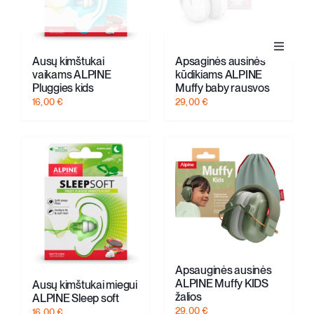
Toggle
Klausos aparatai
Ausų kimštukai
Apsaginės ausinės
Navigat
vaikams ALPINE
kūdikiams ALPINE
Pluggies kids
Muffy baby rausvos
16,00
€
29,00
€
Apie klausą
Apie mus
Kontaktai
Parduotuvė
Apsauginės ausinės
ALPINE Muffy KIDS
Ausų kimštukai miegui
Krepšelis
žalios
ALPINE Sleep soft
29,00
€
16,00
€