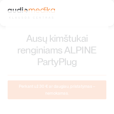
Skip
to
content
Ausų kimštukai
renginiams ALPINE
PartyPlug
Perkant už 30 € ar daugiau, pristatymas –
nemokamas.