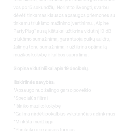
vos po 15 sekundžių. Norint to išvengti, svarbu
dėvėti tinkamas klausos apsaugos priemones su
tinkamu triukšmo mažinimo įvertinimu. „Alpine
PartyPlug“ ausų kištukai užtikrina vidutinį 19 dB
triukšmo sumažinimą, garantuoja puikų aukštų,
žalingų tonų sumažinimą ir užtikrina optimalią
muzikos kokybę ir kalbos supratimą.
Slopina vidutiniškai apie 19 decibelų.
Išskirtinės savybės:
*Apsaugo nuo žalingo garso poveikio
*Specialūs filtrai
*Išlaiko muziko kokybę
*Galima girdėti pokalbius vykstančius aplink mus
*Minkšta medžiaga
*Prisitaiko prie ausies formos