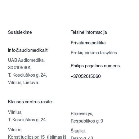
Susisiekime
Teisinė informacija
Privatumo politika
info@audiomedika.lt
Prekių pirkimo taisyklės
UAB Audiomedika,
Philips pagalbos numeris
300105901,
T. Kosciuškos g. 24,
+37052615060
Vilnius, Lietuva.
Klausos centrus rasite:
Vilnius,
Panevėžys,
T. Kosciuškos g. 24
Respublikos g. 9
Vilnius,
Šiauliai,
Konstitucijos pr. 15 (įėjimas iš
Dvaro g. 43