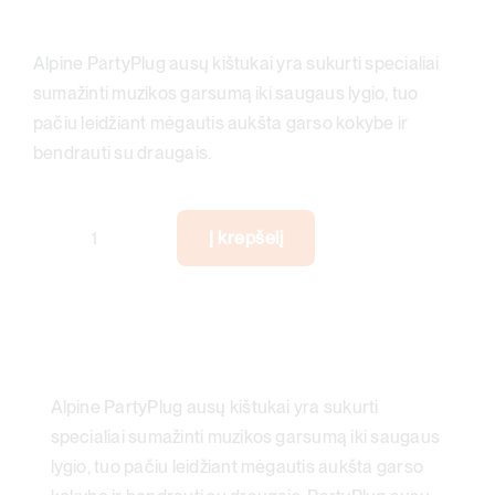
Alpine PartyPlug ausų kištukai yra sukurti specialiai
sumažinti muzikos garsumą iki saugaus lygio, tuo
pačiu leidžiant mėgautis aukšta garso kokybe ir
bendrauti su draugais.
Į krepšelį
produkto
kiekis:
Ausų
kimštukai
renginiams
ALPINE
Alpine PartyPlug ausų kištukai yra sukurti
PartyPlug
specialiai sumažinti muzikos garsumą iki saugaus
lygio, tuo pačiu leidžiant mėgautis aukšta garso