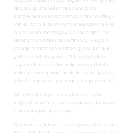
kokybe ir bendrauti su draugais. PartyPlug ausų
kištukus galima nešioti visą dieną (arba
naktį).Minkšta ir lanksti termoplastinė medžiaga
reiškia, kad ausų kištukai formuojasi prie ausies
landos. Be to, medžiaga yra hipoalerginė ir be
silikonų, todėl neturėsite erzinančių alerginių
reakcijų ar niežėjimo .PartyPlug ausų kištukus
galite naudoti daugiau nei 100 kartų, todėl jie
lengvai atlaikys visą festivalių sezoną. Būkite
malonūs savo ausims ir įsitikinkite, kad ilgą laiką
galėsite mėgautis savo mėgstama grupe ar DJ.
Alpine PartyPlug filtro ausų kištukai leidžia
mėgautis muzika, tuo pačiu apsisaugodami nuo
erzinančio spengimo ausyse.
Festivaliuose ar koncertuose garsas dažnai būna
toks didelis, kad klausos praradimas gali atsirasti