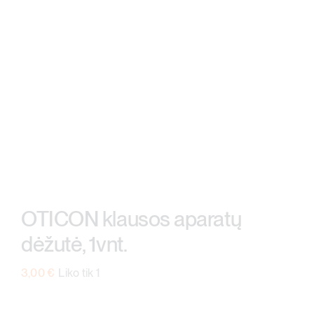
OTICON klausos aparatų
dėžutė, 1vnt.
3,00
€
Liko tik 1