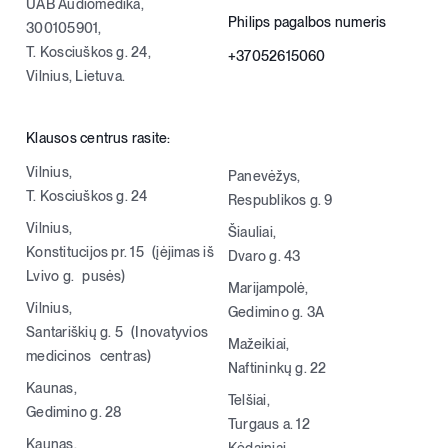
UAB Audiomedika,
Philips pagalbos numeris
300105901,
T. Kosciuškos g. 24,
+37052615060
Vilnius, Lietuva.
Klausos centrus rasite:
Vilnius,
Panevėžys,
T. Kosciuškos g. 24
Respublikos g. 9
Vilnius,
Šiauliai,
Konstitucijos pr. 15 (įėjimas iš
Dvaro g. 43
Lvivo g. pusės)
Marijampolė,
Vilnius,
Gedimino g. 3A
Santariškių g. 5 (Inovatyvios
Mažeikiai,
medicinos centras)
Naftininkų g. 22
Kaunas,
Telšiai,
Gedimino g. 28
Turgaus a. 12
Kaunas,