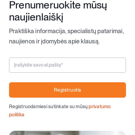
Prenumeruokite mūsų
naujienlaiškį
Apie klausą
Praktiška informacija, specialistų patarimai,
Apie mus
naujienos ir įdomybės apie klausą.
Kontaktai
Parduotuvė
Registruotis
Krepšelis
Registruodamiesi sutinkate su mūsų
privatumo
politika
+370 620 33338