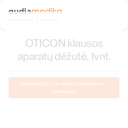
Skip
to
content
OTICON klausos
aparatų dėžutė, 1vnt.
Perkant už 30 € ar daugiau, pristatymas –
nemokamas.