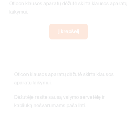
Oticon klausos aparatų dėžutė skirta klausos aparatų
laikymui.
Į krepšelį
produkto
kiekis:
OTICON
klausos
aparatų
Oticon klausos aparatų dėžutė skirta klausos
dėžutė,
aparatų laikymui.
1vnt.
Dėžutėje rasite sausą valymo servetėlę ir
kabliuką nešvarumams pašalinti.