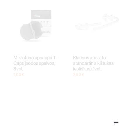
Mikrofono apsauga T-
Klausos aparato
Caps juodos spalvos,
standartinis kištukas
8vnt.
(estiškas), 1vnt.
7,00
€
2,50
€
Toggle
Klausos aparatai
Navigat