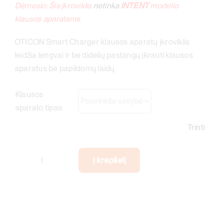
Dėmesio: Šis įkroviklis
netinka
INTENT
modelio
klausos aparatams
OTICON Smart Charger klausos aparatų įkroviklis
leidžia lengvai ir be didelių pastangų įkrauti klausos
aparatus be papildomų laidų.
Klausos
aparato tipas
Trinti
Į krepšelį
produkto
kiekis:
OTICON
Smart
Charger