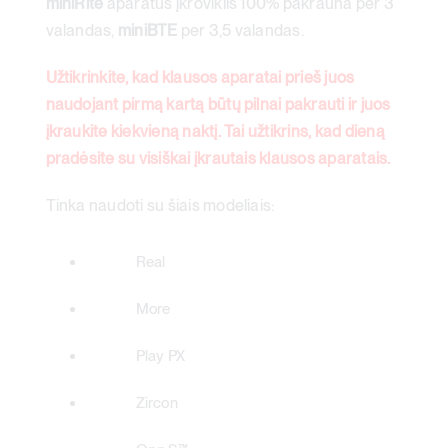
miniRite
aparatus įkroviklis 100% pakrauna per 3
valandas,
miniBTE
per 3,5 valandas.
Užtikrinkite, kad klausos aparatai prieš juos
naudojant pirmą kartą būtų pilnai pakrauti ir juos
įkraukite kiekvieną naktį. Tai užtikrins, kad dieną
pradėsite su visiškai įkrautais klausos aparatais.
Tinka naudoti su šiais modeliais:
Real
More
Play PX
Zircon