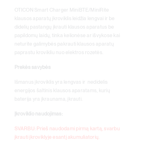
kelioninis
OTICON Smart Charger MiniBTE/MiniRite
įkroviklis
klausos aparatų įkroviklis leidžia lengvai ir be
didelių pastangų įkrauti klausos aparatus be
papildomų laidų, tinka kelionėse ar išvykose kai
neturite galimybės pakrauti klausos aparatų
paprastu krovikliu nuo elektros rozetės.
Prekės savybės
Išmanus įkroviklis yra lengvas ir nedidelis
energijos šaltinis klausos aparatams, kurių
baterija yra įkraunama, įkrauti.
Įkroviklio naudojimas:
SVARBU:
Prieš naudodami pirmą kartą, svarbu
įkrauti įkroviklyje esantį akumuliatorių.