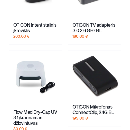
Kontaktai
OTICON Intent stalinis
OTICON TV adapteris
įkroviklis
3.0 2,6 GHz BL
Parduotuvė
200,00
€
160,00
€
Krepšelis
+370 620 33338
Registracija
OTICON Mikrofonas
Flow Med Dry-Cap UV
ConnectClip, 2.4G BL
3.1 įkraunamas
195,00
€
džiovintuvas
80,00
€