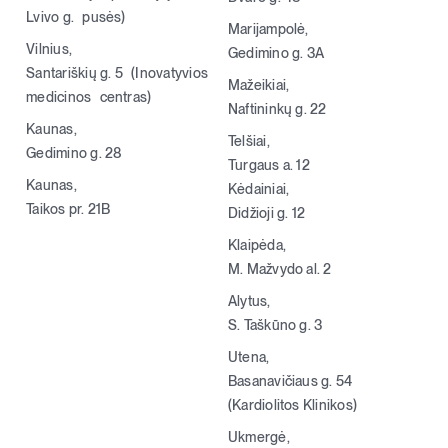
Lvivo g. pusės)
Marijampolė,
Vilnius,
Gedimino g. 3A
Santariškių g. 5 (Inovatyvios
Mažeikiai,
medicinos centras)
Naftininkų g. 22
Kaunas,
Telšiai,
Gedimino g. 28
Turgaus a. 12
Kaunas,
Kėdainiai,
Taikos pr. 21B
Didžioji g. 12
Klaipėda,
M. Mažvydo al. 2
Alytus,
S. Taškūno g. 3
Utena,
Basanavičiaus g. 54
(Kardiolitos Klinikos)
Ukmergė,