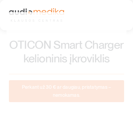
Skip
to
content
OTICON Smart Charger
kelioninis įkroviklis
Perkant už 30 € ar daugiau, pristatymas –
nemokamas.