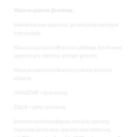
Klausos aparato įkrovimas:
Įdėkite klausos aparatus į įkroviklį kaip parodyta
instrukcijoje.
Klausos aparato indikatoriai užsidegę, kai klausos
aparatai yra tinkamai įstatyti į įkroviklį.
Klausos aparato indikatorių rodoma įkrovimo
būsena:
ORANŽINĖ = įkraunama
ŽALIA = pilnai pakrauta
Įkrovimo trukmė priklauso nuo jūsų aparatų.
Paprastai jei klausos aparatai visai išsikrovę,