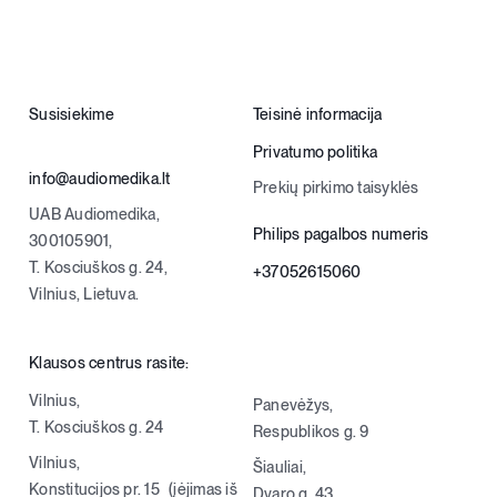
Susisiekime
Teisinė informacija
Privatumo politika
info@audiomedika.lt
Prekių pirkimo taisyklės
UAB Audiomedika,
Philips pagalbos numeris
300105901,
T. Kosciuškos g. 24,
+37052615060
Vilnius, Lietuva.
Klausos centrus rasite:
Vilnius,
Panevėžys,
T. Kosciuškos g. 24
Respublikos g. 9
Vilnius,
Šiauliai,
Konstitucijos pr. 15 (įėjimas iš
Dvaro g. 43