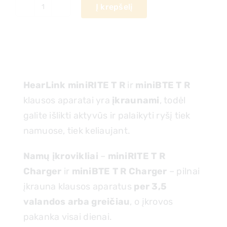
Į krepšelį
produkto
kiekis:
PHILIPS
stalinis
klausos
HearLink miniRITE T R
ir
miniBTE T R
aparatų
klausos aparatai yra
įkraunami
, todėl
įkroviklis
galite išlikti aktyvūs ir palaikyti ryšį tiek
namuose, tiek keliaujant.
Namų įkrovikliai
–
miniRITE T R
Charger
ir
miniBTE T R Charger
– pilnai
įkrauna klausos aparatus
per 3,5
valandos arba greičiau
, o įkrovos
pakanka visai dienai.