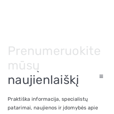
Prenumeruokite
mūsų
naujienlaiškį
Toggle
Klausos aparatai
Navigat
Apie klausą
Praktiška informacija, specialistų
patarimai, naujienos ir įdomybės apie