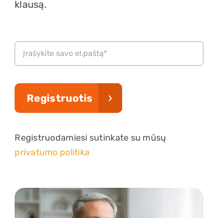
Apie mus
klausą.
Kontaktai
Parduotuvė
Registruotis
Krepšelis
0
+370 620 33338
Registruodamiesi sutinkate su mūsų
privatumo politika
Registracija