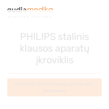
Skip
to
content
PHILIPS stalinis
klausos aparatų
įkroviklis
Perkant už 30 € ar daugiau, pristatymas –
nemokamas.