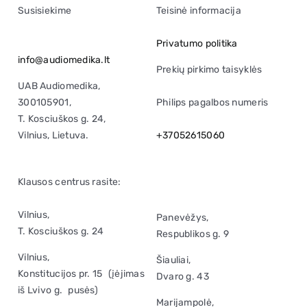
Susisiekime
Teisinė informacija
Privatumo politika
info@audiomedika.lt
Prekių pirkimo taisyklės
UAB Audiomedika,
300105901,
Philips pagalbos numeris
T. Kosciuškos g. 24,
Vilnius, Lietuva.
+37052615060
Klausos centrus rasite:
Vilnius,
Panevėžys,
T. Kosciuškos g. 24
Respublikos g. 9
Vilnius,
Šiauliai,
Konstitucijos pr. 15 (įėjimas
Dvaro g. 43
iš Lvivo g. pusės)
Marijampolė,