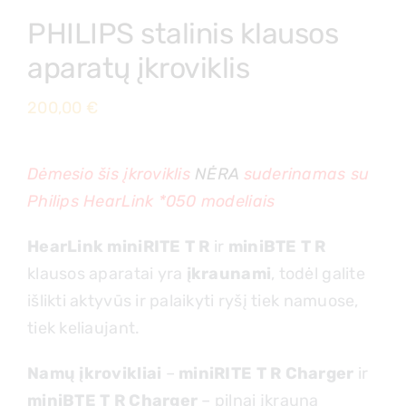
PHILIPS stalinis klausos
aparatų įkroviklis
200,00
€
Dėmesio šis įkroviklis
NĖRA
suderinamas su
Philips HearLink *050 modeliais
HearLink miniRITE T R
ir
miniBTE T R
klausos aparatai yra
įkraunami
, todėl galite
išlikti aktyvūs ir palaikyti ryšį tiek namuose,
tiek keliaujant.
Namų įkrovikliai
–
miniRITE T R Charger
ir
miniBTE T R Charger
– pilnai įkrauna