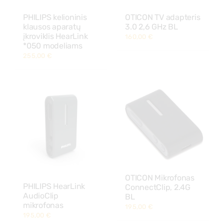
PHILIPS kelioninis
OTICON TV adapteris
klausos aparatų
3.0 2,6 GHz BL
įkroviklis HearLink
160,00
€
*050 modeliams
255,00
€
OTICON Mikrofonas
PHILIPS HearLink
ConnectClip, 2.4G
AudioClip
BL
mikrofonas
195,00
€
195,00
€