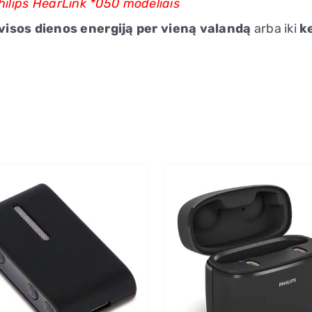
Philips HearLink *050 modeliais
įkroviklis
HearLink
visos dienos energiją per vieną valandą
arba iki
k
*050
modeliams