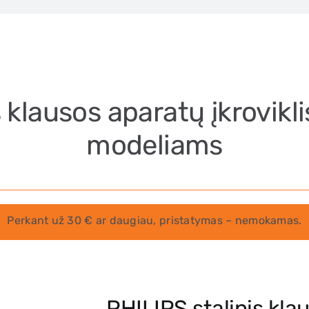
s klausos aparatų įkrovikl
modeliams
Perkant už 30 € ar daugiau, pristatymas – nemokamas.
PHILIPS stalinis klau