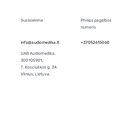
Susisiekime
Philips pagalbos
numeris
info@audiomedika.lt
+37052615060
UAB Audiomedika,
300105901,
T. Kosciuškos g. 24,
Vilnius, Lietuva.