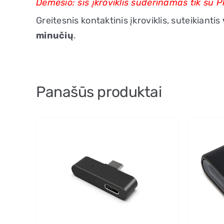
Dėmesio: šis įkroviklis suderinamas tik su 
Greitesnis kontaktinis įkroviklis, suteikiantis
minučių
.
Panašūs produktai