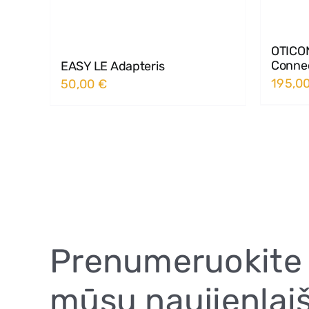
OTICON
Connec
EASY LE Adapteris
195,0
50,00
€
Prenumeruokite
mūsų naujienlaiš