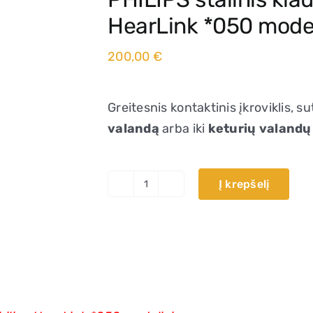
HearLink *050 mode
200,00
€
Greitesnis kontaktinis įkroviklis, su
valandą
arba iki
keturių valandų
Į krepšelį
produkto
kiekis:
PHILIPS
stalinis
klausos
aparatų