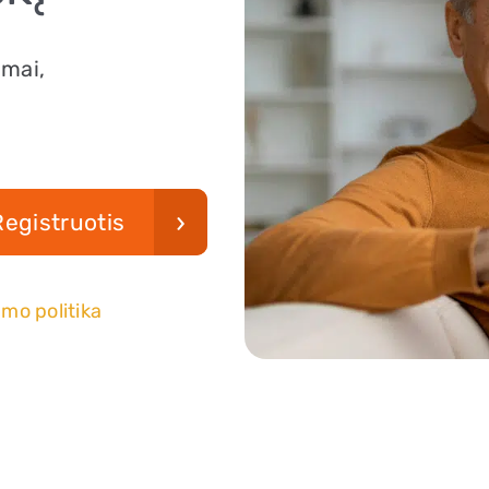
imai,
Registruotis
mo politika