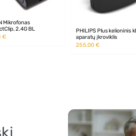
 Mikrofonas
tClip, 2.4G BL
PHILIPS Plus kelioninis 
0
€
aparatų įkroviklis
255,00
€
kį