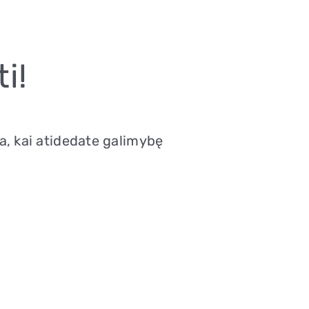
i!
na, kai atidedate galimybę