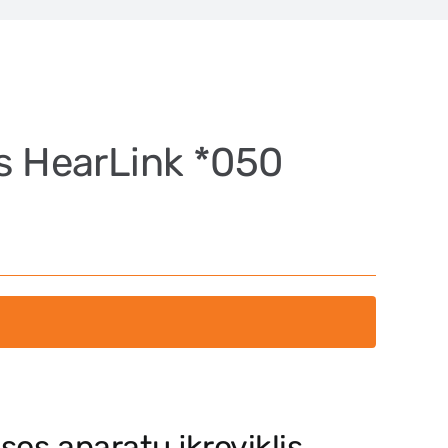
is HearLink *050
sos aparatų įkroviklis