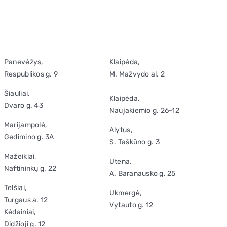
Panevėžys,
Klaipėda,
Respublikos g. 9
M. Mažvydo al. 2
Šiauliai,
Klaipėda,
Dvaro g. 43
Naujakiemio g. 26-12
Marijampolė,
Alytus,
Gedimino g. 3A
S. Taškūno g. 3
Mažeikiai,
Utena,
Naftininkų g. 22
A. Baranausko g. 25
Telšiai,
Ukmergė,
Turgaus a. 12
Vytauto g. 12
Kėdainiai,
Didžioji g. 12