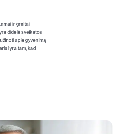
mai ir greitai
 yra didelė sveikatos
 sužinoti apie gyvenimą
riai yra tam, kad