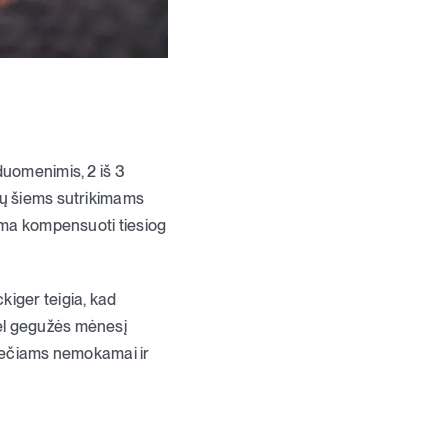
duomenimis, 2 iš 3
sų šiems sutrikimams
lima kompensuoti tiesiog
kiger teigia, kad
dėl gegužės mėnesį
niečiams nemokamai ir