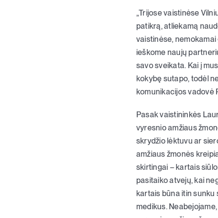
„Trijose vaistinėse Vil
patikrą, atliekamą naudo
vaistinėse, nemokamai g
ieškome naujų partnerių
savo sveikata. Kai į mus
kokybę sutapo, todėl ne
komunikacijos vadovė R
Pasak vaistininkės Lauro
vyresnio amžiaus žmonės
skrydžio lėktuvu ar sier
amžiaus žmonės kreipias
skirtingai – kartais si
pasitaiko atvejų, kai ne
kartais būna itin sunku
medikus. Neabejojame, k