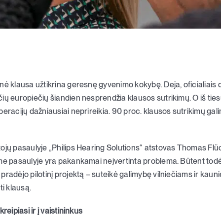
nė klausa užtikrina geresnę gyvenimo kokybę. Deja, oficialiais 
ių europiečių šiandien nesprendžia klausos sutrikimų. O iš tie
peracijų dažniausiai neprireikia. 90 proc. klausos sutrikimų ga
ojų pasaulyje „Philips Hearing Solutions“ atstovas Thomas Flüc
ame pasaulyje yra pakankamai neįvertinta problema. Būtent to
pradėjo pilotinį projektą – suteikė galimybę vilniečiams ir kau
ti klausą.
reipiasi ir į vaistininkus