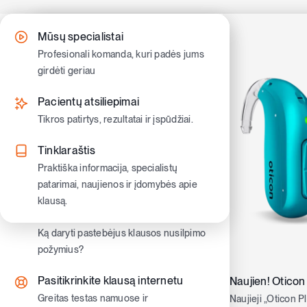
Skip
to
Kaip gauti klausos aparatus
Klausos nusilpimo simptomai
Mūsų specialistai
content
Sužinokite kaip pasinaudoti valstybine
Atpažinkite pirmuosius ženklus ir
Profesionali komanda, kuri padės jums
kompensacija ir gauti nemokamus
pradėkite veikti laiku.
girdėti geriau
klausos aparatus
Spengi
Klausos nusilpimo tipai
Pacientų atsiliepimai
Klausos aparatų tipai
Sužinokite skirtumus ir ką jie reiškia
Tikros patirtys, rezultatai ir įspūdžiai.
Užausiniai ir įausiniai klausos aparatai.
atgena
Gyvenimas su nusilpusia klausa
Tinklaraštis
Moderniausi klausos aparatai
Patarimai kasdienybei, bendravimui ir
Praktiška informacija, specialistų
Oticon ir Philips aparatai
pasitikėjimui savimi
patarimai, naujienos ir įdomybės apie
sveika
klausą.
Klausos aparatų priedai
Vaikų klausa
Priedai patogumui, priežiūrai ir
Ką daryti pastebėjus klausos nusilpimo
neįver
geresniam girdėjimui kasdien
požymius?
Pasitikrinkite klausą internetu
Naujien! Oticon
Greitas testas namuose ir
Naujieji „Oticon P