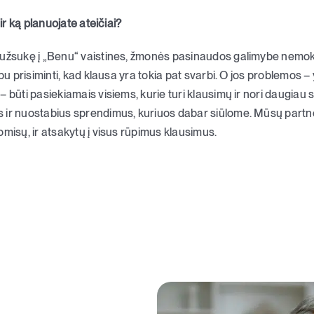
 ir ką planuojate ateičiai?
 užsukę į „Benu“ vaistines, žmonės pasinaudos galimybe nemoka
rbu prisiminti, kad klausa yra tokia pat svarbi. O jos problemos –
– būti pasiekiamais visiems, kurie turi klausimų ir nori daugiau
 ir nuostabius sprendimus, kuriuos dabar siūlome. Mūsų partne
omisų, ir atsakytų į visus rūpimus klausimus.