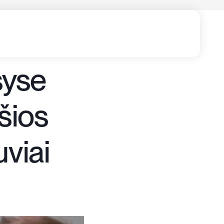
syse
šios
uviai