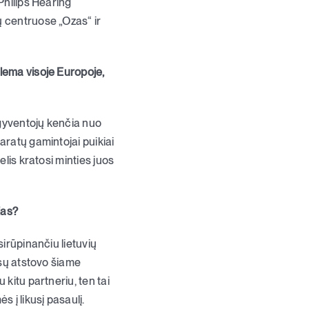
Philips Hearing
ų centruose „Ozas“ ir
blema visoje Europoje,
ų gyventojų kenčia nuo
aratų gamintojai puikiai
elis kratosi minties juos
jas?
sirūpinančiu lietuvių
ūsų atstovo šiame
kitu partneriu, ten tai
 į likusį pasaulį.