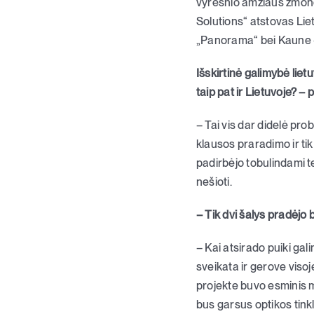
vyresnio amžiaus žmonėms
Solutions“ atstovas Lie
„Panorama“ bei Kaune –
Išskirtinė galimybė lie
taip pat ir Lietuvoje? –
– Tai vis dar didelė pro
klausos praradimo ir ti
padirbėjo tobulindami te
nešioti.
– Tik dvi šalys pradėjo 
– Kai atsirado puiki gal
sveikata ir gerove visoj
projekte buvo esminis mū
bus garsus optikos tinkl