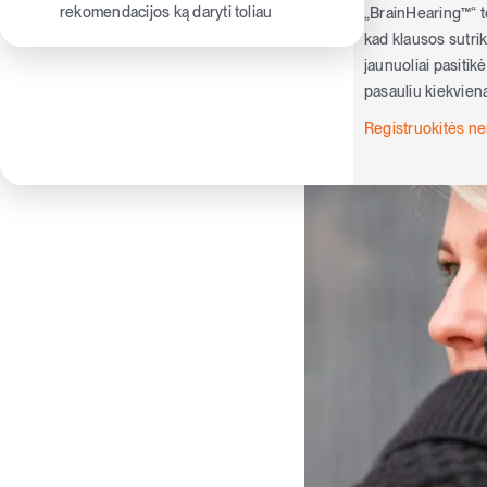
rekomendacijos ką daryti toliau
„BrainHearing™“ te
kad klausos sutriki
jaunuoliai pasitik
pasauliu kiekvieną
Registruokitės 