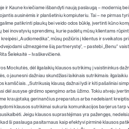
niuje ir Kaune kviečiame išbandyti naują paslaugą – modernią bei
jantis ausinėmis ir planšetiniu kompiuteriu. Tai – ne pirmas tyr
alime patikrinti plaukų bei veido odos būklę, įvertinti kūno kom
 bei inovatyvių sprendimų, kurie padėtų mūsų klientams rūpinti
 kreipėsi „Audiomedika“, mūsų požiūris į klientus ir sveikatos p
dvejodami užmezgėme šią partnerystę“, – pastebi „Benu“ vaistin
ita Šelekaitė – Ivaškevičienė.
s Mockutės, dėl ilgalaikių klausos sutrikimų į vaistininkus dažn
, o jaunesni dažniau skundžiasi laikinais sutrikimais: ilgalaiki
os kamščiais. „Sutrikusią klausą dažnai lydi ir kiti pašaliniai si
i dėl ausyse girdimo spengimo arba ūžimo. Tokiu atveju įverti
ūlome kraujotaką gerinančius preparatus arba nedelsiant kreiptis
gydomi klausos sutrikimai sukuria komunikacijos barjerus tarp vai
 susikalbėti. Jeigu klausos suprastėjimas yra pažengęs, nedelsia
ad ši paslauga pasitarnaus kaip efektyvi pirminė klausos pati