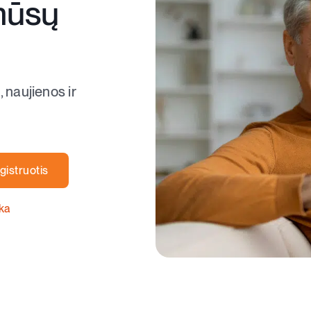
mūsų
, naujienos ir
gistruotis
ika