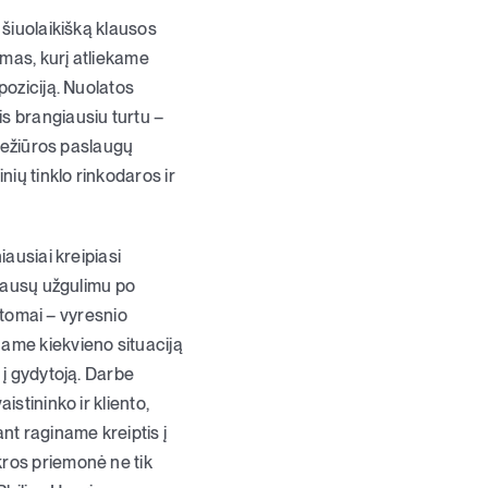
 šiuolaikišką klausos
imas, kurį atliekame
poziciją. Nuolatos
s brangiausiu turtu –
riežiūros paslaugų
ių tinklo rinkodaros ir
iausiai kreipiasi
u ausų užgulimu po
mptomai – vyresnio
name kiekvieno situaciją
 į gydytoją. Darbe
stininko ir kliento,
nt raginame kreiptis į
kros priemonė ne tik