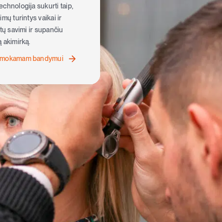
chnologija sukurti taip,
mų turintys vaikai ir
ėtų savimi ir supančiu
 akimirką.
nemokamam bandymui