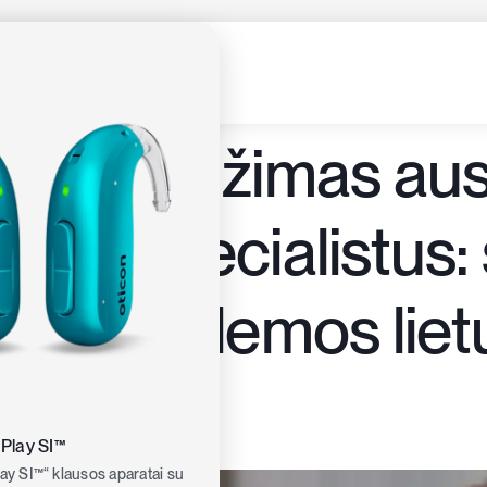
mas ir ūžimas au
 pas specialistus: 
tos problemos liet
tina
 Play SI™
lay SI™“ klausos aparatai su