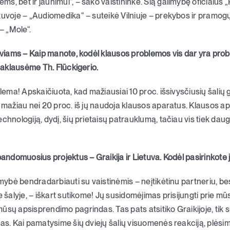
, bet ir jaunimui“, – sako vaistininkė. Šią galimybę oficialus „
tuvoje – „Audiomedika“ – suteikė Vilniuje – prekybos ir pramog
 „Mole“.
tuviams – Kaip manote, kodėl klausos problemos vis dar yra pro
 paklausėme Th. Flückigerio.
blema! Apskaičiuota, kad mažiausiai 10 proc. išsivysčiusių šali
k mažiau nei 20 proc. iš jų naudoja klausos aparatus. Klausos ap
chnologiją, dydį, šių prietaisų patrauklumą, tačiau vis tiek daug
bandomuosius projektus – Graikija ir Lietuva. Kodėl pasirinkote 
imybė bendradarbiauti su vaistinėmis – neįtikėtinu partneriu, be
e šalyje, – iškart sutikome! Jų susidomėjimas prisijungti prie m
sų apsisprendimo pagrindas. Tas pats atsitiko Graikijoje, tik su 
as. Kai pamatysime šių dviejų šalių visuomenės reakciją, plėsimės