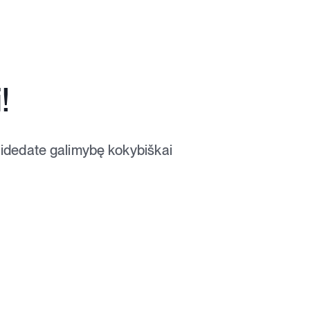
!
atidedate galimybę kokybiškai