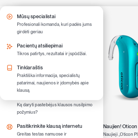
Skip
to
Kaip gauti klausos aparatus
Klausos nusilpimo simptomai
Mūsų specialistai
content
Sužinokite kaip pasinaudoti valstybine
Atpažinkite pirmuosius ženklus ir
Profesionali komanda, kuri padės jums
kompensacija ir gauti nemokamus
pradėkite veikti laiku.
girdėti geriau
klausos aparatus
Klausos nusilpimo tipai
Pacientų atsiliepimai
Klausos aparatų tipai
Sužinokite skirtumus ir ką jie reiškia
Tikros patirtys, rezultatai ir įspūdžiai.
Užausiniai ir įausiniai klausos aparatai.
Gyvenimas su nusilpusia klausa
Tinklaraštis
Moderniausi klausos aparatai
Patarimai kasdienybei, bendravimui ir
Praktiška informacija, specialistų
Oticon ir Philips aparatai
pasitikėjimui savimi
patarimai, naujienos ir įdomybės apie
klausą.
Klausos aparatų priedai
Vaikų klausa
Pacientai kalba
Priedai patogumui, priežiūrai ir
Ką daryti pastebėjus klausos nusilpimo
geresniam girdėjimui kasdien
požymius?
„Vieną dieną supran
Pasitikrinkite klausą internetu
Naujien! Oticon
Greitas testas namuose ir
Naujieji „Oticon P