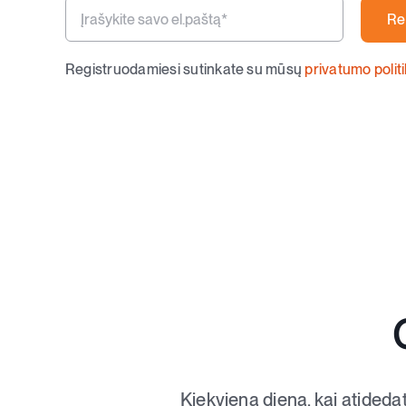
Re
Registruodamiesi sutinkate su mūsų
privatumo polit
Kiekviena diena, kai atideda