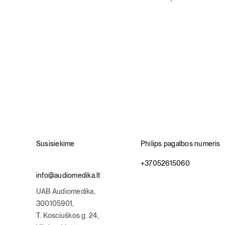
Susisiekime
Philips pagalbos numeris
+37052615060
info@audiomedika.lt
UAB Audiomedika,
300105901,
T. Kosciuškos g. 24,