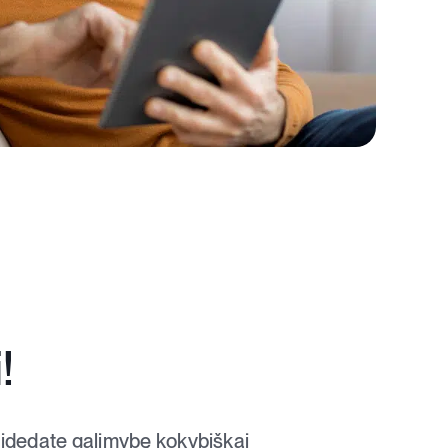
!
atidedate galimybę kokybiškai