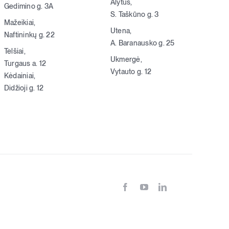
Alytus,
Gedimino g. 3A
S. Taškūno g. 3
Mažeikiai,
Utena,
Naftininkų g. 22
A. Baranausko g. 25
Telšiai,
Ukmergė,
Turgaus a. 12
Vytauto g. 12
Kėdainiai,
Didžioji g. 12