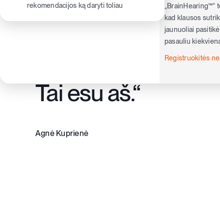
tavo klausos sutrik
rekomendacijos ką daryti toliau
„BrainHearing™“ te
kad klausos sutriki
tavo autentiškumas
jaunuoliai pasitik
pasauliu kiekvieną
atskirtas nuo manę
Registruokitės 
Tai esu aš.“
Agnė Kuprienė