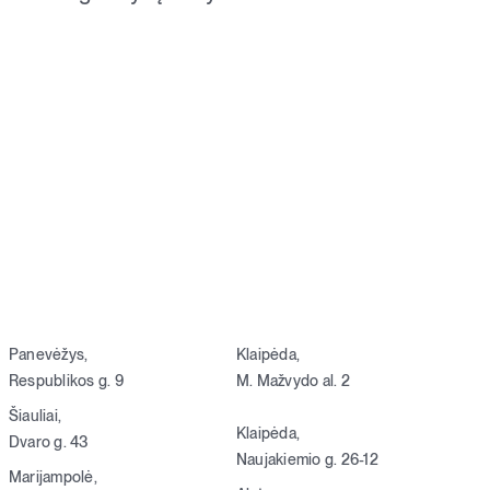
Panevėžys,
Klaipėda,
Respublikos g. 9
M. Mažvydo al. 2
Šiauliai,
Klaipėda,
Dvaro g. 43
Naujakiemio g. 26-12
Marijampolė,