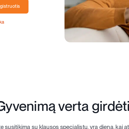
gistruotis
ika
Gyvenimą verta girdėti
te susitikimą su klausos specialistu, yra diena, kai 