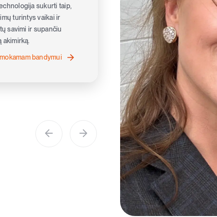
imas yra
chnologija sukurti taip,
mų turintys vaikai ir
. Tai nėra
ėtų savimi ir supančiu
 akimirką.
s dalykas.
nemokamam bandymui