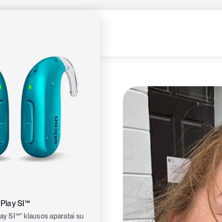
ti, kad
 Play SI™
lay SI™“ klausos aparatai su