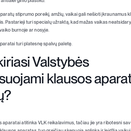
antialerginio plastiko.
 aparatų stiprumo poreikį, amžių, vaikai gali nešioti įkraunamus
s. Pastarieji turi specialų užraktą, kad mažas vaikas neatsidary
aiko burnoje ar nosyje.
aparatai turi platesnę spalvų paletę.
kiriasi Valstybės
uojami klausos aparat
ų?
paratai atitinka VLK reikalavimus, tačiau jie yra ribotesni savo
 klausos aparatas, tuo greičiau skenuoja aplinką ir leidžia vaikui