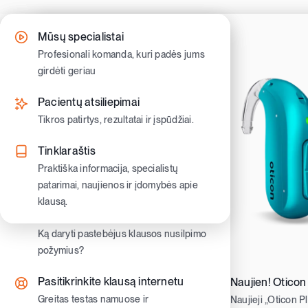
Skip
to
Kaip gauti klausos aparatus
Klausos nusilpimo simptomai
Mūsų specialistai
content
Sužinokite kaip pasinaudoti valstybine
Atpažinkite pirmuosius ženklus ir
Profesionali komanda, kuri padės jums
kompensacija ir gauti nemokamus
pradėkite veikti laiku.
girdėti geriau
klausos aparatus
10 daž
Klausos nusilpimo tipai
Pacientų atsiliepimai
Klausos aparatų tipai
Sužinokite skirtumus ir ką jie reiškia
Tikros patirtys, rezultatai ir įspūdžiai.
Užausiniai ir įausiniai klausos aparatai.
klauso
Gyvenimas su nusilpusia klausa
Tinklaraštis
Moderniausi klausos aparatai
Patarimai kasdienybei, bendravimui ir
Praktiška informacija, specialistų
Oticon ir Philips aparatai
pasitikėjimui savimi
patarimai, naujienos ir įdomybės apie
special
klausą.
Klausos aparatų priedai
Vaikų klausa
Priedai patogumui, priežiūrai ir
Ką daryti pastebėjus klausos nusilpimo
geresniam girdėjimui kasdien
požymius?
Pasitikrinkite klausą internetu
Naujien! Oticon
Greitas testas namuose ir
Naujieji „Oticon P