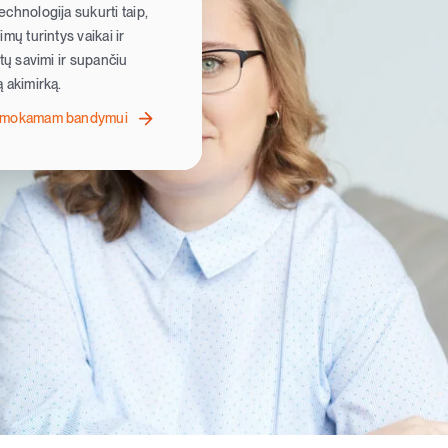
chnologija sukurti taip,
mų turintys vaikai ir
ėtų savimi ir supančiu
 akimirką.
nemokamam bandymui