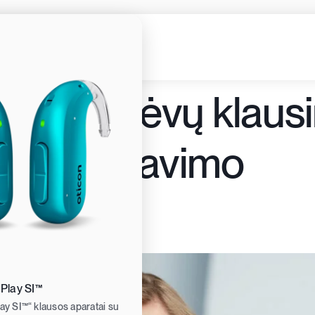
niausių tėvų klaus
s protezavimo
istui
 Play SI™
lay SI™“ klausos aparatai su