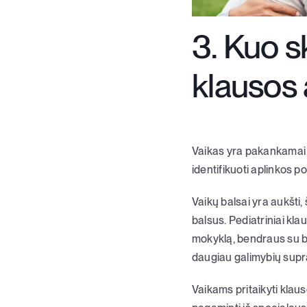
3. Kuo sk
klausos 
Vaikas yra pakankamai ju
identifikuoti aplinkos p
Vaikų balsai yra aukšti,
balsus. Pediatriniai klaus
mokyklą, bendraus su būri
daugiau galimybių supr
Vaikams pritaikyti klaus