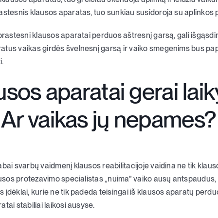
astesnis klausos aparatas, tuo sunkiau susidoroja su aplinkos 
prastesni klausos aparatai perduos aštresnį garsą, gali išgąsdint
atus vaikas girdės švelnesnį garsą ir vaiko smegenims bus pa
i.
usos aparatai gerai laik
 Ar vaikas jų nepames?
bai svarbų vaidmenį klausos reabilitacijoje vaidina ne tik klauso
lausos protezavimo specialistas „nuima” vaiko ausų antspaudus,
įdėklai, kurie ne tik padeda teisingai iš klausos aparatų perduot
tai stabiliai laikosi ausyse.