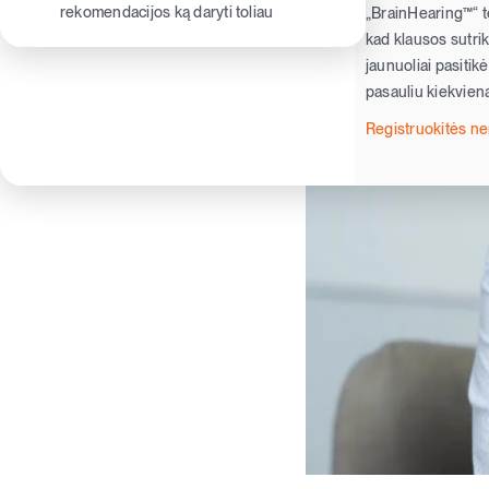
rekomendacijos ką daryti toliau
„BrainHearing™“ te
kad klausos sutriki
jaunuoliai pasitik
pasauliu kiekvieną
Registruokitės 