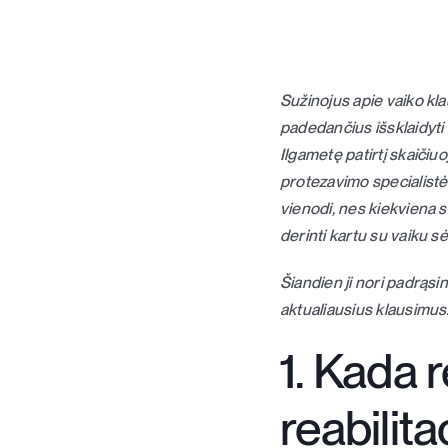
Sužinojus apie vaiko kla
padedančius išsklaidyti 
Ilgametę patirtį skaičiu
protezavimo specialistė
vienodi, nes kiekviena si
derinti kartu su vaiku sė
Šiandien ji nori padrąsin
aktualiausius klausimus
1. Kada 
reabilita