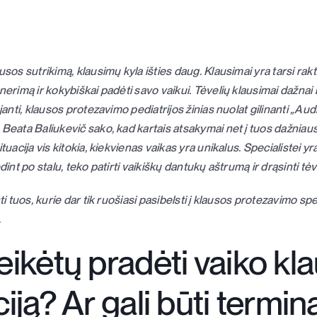
usos sutrikimą, klausimų kyla išties daug. Klausimai yra tarsi rak
nerimą ir kokybiškai padėti savo vaikui. Tėvelių klausimai dažnai
ojanti, klausos protezavimo pediatrijos žinias nuolat gilinanti „A
 Beata Baliukevič sako, kad kartais atsakymai net į tuos dažnia
tuacija vis kitokia, kiekvienas vaikas yra unikalus. Specialistei y
dint po stalu, teko patirti vaikiškų dantukų aštrumą ir drąsinti tėv
ti tuos, kurie dar tik ruošiasi pasibelsti į klausos protezavimo spec
.
reikėtų pradėti vaiko kl
ciją? Ar gali būti termin