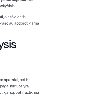
pokyčiais.
i, o nešiojantis
prasčiau apdoroti garsą
ysis
s aparatai, bet ir
 pagal kuriuos yra
i garsą, bet ir užtikrina