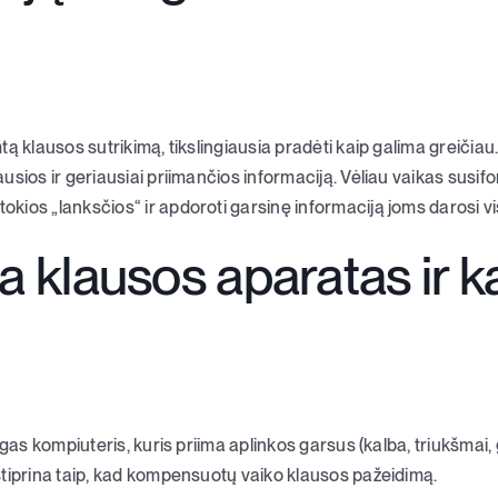
ą klausos sutrikimą, tikslingiausia pradėti kaip galima greičiau.
usios ir geriausiai priimančios informaciją. Vėliau vaikas susi
ios „lanksčios“ ir apdoroti garsinę informaciją joms darosi vi
a klausos aparatas ir ka
gas kompiuteris, kuris priima aplinkos garsus (kalba, triukšmai, ga
tiprina taip, kad kompensuotų vaiko klausos pažeidimą.