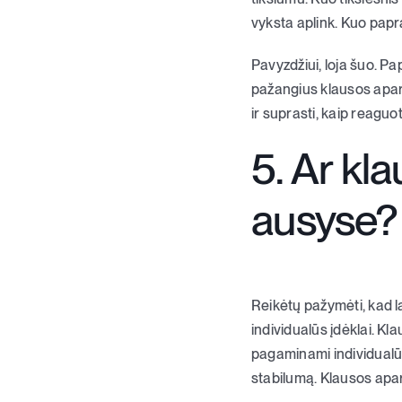
vyksta aplink. Kuo papr
Pavyzdžiui, loja šuo. Pa
pažangius klausos apar
ir suprasti, kaip reaguot
5. Ar kla
ausyse?
Reikėtų pažymėti, kad la
individualūs įdėklai. K
pagaminami individualūs 
stabilumą. Klausos apara