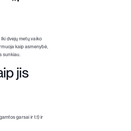
 Iki dvejų metų vaiko
formuoja kaip asmenybė,
s sunkiau.
ip jis
mtos garsai ir t.t) ir