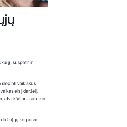
ųjų
i jį „suspėti“ ir
 slopinti vaikiškus
vaikas eis į darželį,
, atvirkščiai – suteikia
dūžių), jų korpusai