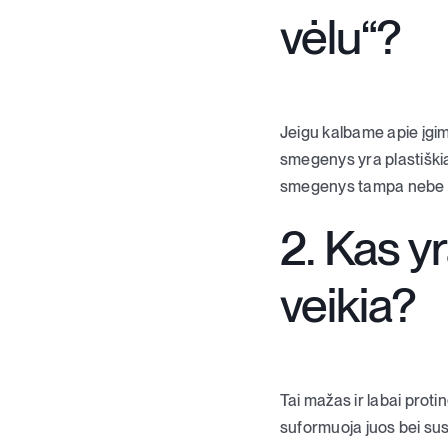
vėlu“?
Jeigu kalbame apie įgimt
smegenys yra plastiškia
smegenys tampa nebe tok
2. Kas yr
veikia?
Tai mažas ir labai protin
suformuoja juos bei sus