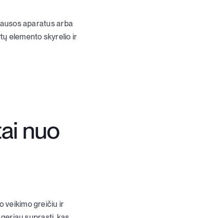
 klausos aparatus arba
tų elemento skyrelio ir
ai nuo
 veikimo greičiu ir
 geriau suprasti, kas