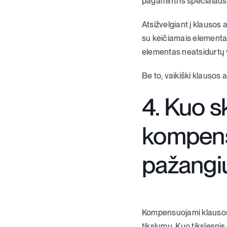
pagaminti iš specialaus 
Atsižvelgiant į klausos
su keičiamais elementai
elementas neatsidurtų v
Be to, vaikiški klausos 
4. Kuo s
kompens
pažangi
Kompensuojami klausos a
tikslumu. Kuo tikslesnis