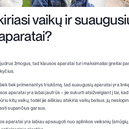
iriasi vaikų ir suaugusi
aparatai?
drus žmogus, tad klausos aparatai turi maksimaliai greitai pasku
okyčius.
 šiek tiek primenantys triukšmą, tad suaugusių aparatai yra linkę
os aparatai yra labai jautrūs – jie sukurti atsižvelgiant į tai, kad 
u kitų vaikų, todėl jie aiškiau atskiria vaikų balsus, jų neslopina
asti supančius garsus.
os aparatai yra labiau apsaugoti nuo aplinkos veiksnių (smūgių, 