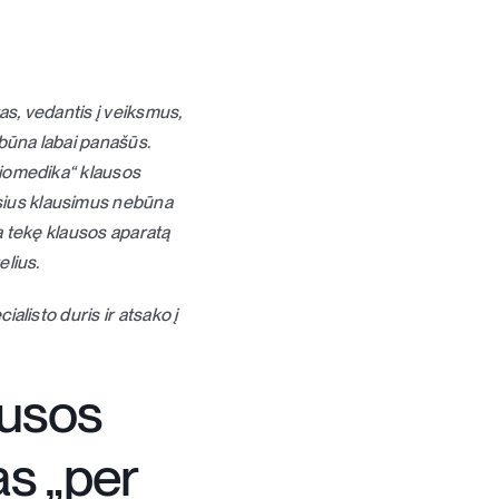
tas, vedantis į veiksmus,
 būna labai panašūs.
udiomedika“ klausos
usius klausimus nebūna
ra tekę klausos aparatą
elius.
ialisto duris ir atsako į
ausos
as „per