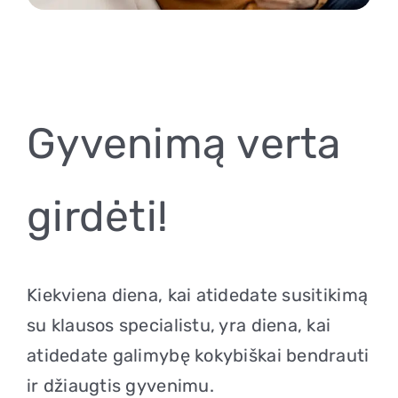
Apie klausą
Apie mus
Kontaktai
Gyvenimą verta
Parduotuvė
girdėti!
Krepšelis
0
Kiekviena diena, kai atidedate susitikimą
+370 620 33338
su klausos specialistu, yra diena, kai
atidedate galimybę kokybiškai bendrauti
Registracija
ir džiaugtis gyvenimu.