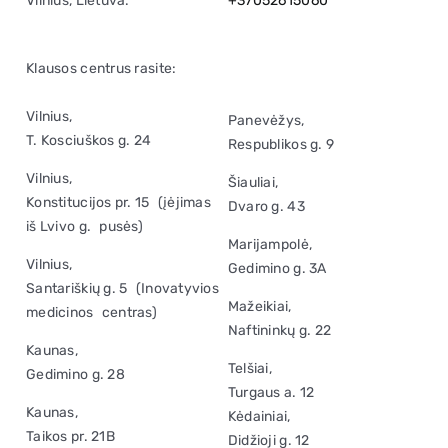
Vilnius, Lietuva.
+37052615060
Klausos centrus rasite:
Vilnius,
Panevėžys,
T. Kosciuškos g. 24
Respublikos g. 9
Vilnius,
Šiauliai,
Konstitucijos pr. 15 (įėjimas
Dvaro g. 43
iš Lvivo g. pusės)
Marijampolė,
Vilnius,
Gedimino g. 3A
Santariškių g. 5 (Inovatyvios
Mažeikiai,
medicinos centras)
Naftininkų g. 22
Kaunas,
Telšiai,
Gedimino g. 28
Turgaus a. 12
Kaunas,
Kėdainiai,
Taikos pr. 21B
Didžioji g. 12