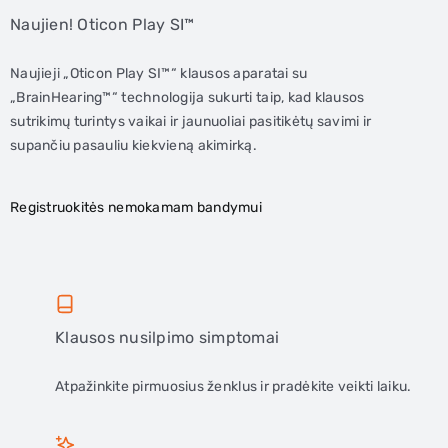
Naujien! Oticon Play SI™
Naujieji „Oticon Play SI™“ klausos aparatai su
„BrainHearing™“ technologija sukurti taip, kad klausos
sutrikimų turintys vaikai ir jaunuoliai pasitikėtų savimi ir
supančiu pasauliu kiekvieną akimirką.
Registruokitės nemokamam bandymui
Klausos nusilpimo simptomai
Atpažinkite pirmuosius ženklus ir pradėkite veikti laiku.