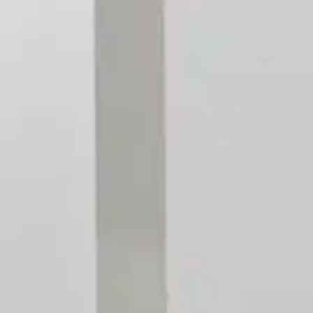
Apie klausą
Apie mus
Kontaktai
Parduotuvė
Krepšelis
+370 620 33338