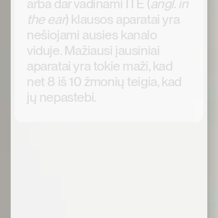
arba dar vadinami ITE (
angl. in
the ear
) klausos aparatai yra
nešiojami ausies kanalo
viduje. Mažiausi įausiniai
aparatai yra tokie maži, kad
net 8 iš 10 žmonių teigia, kad
jų nepastebi.