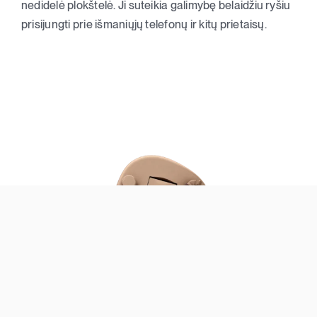
nedidelė plokštelė. Ji suteikia galimybę belaidžiu ryšiu
prisijungti prie išmaniųjų telefonų ir kitų prietaisų.
ITE HS klausos aparatai