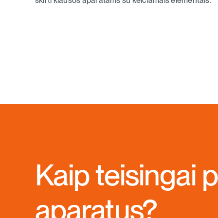
skirti klausos aparatams su keičiamais elementais.
Kaip teisingai p
aparatus?