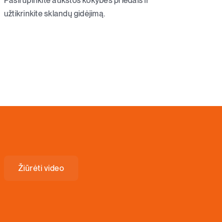
Pasirūpinkite aukštos kokybės priedais ir
užtikrinkite sklandų gidėjimą.
Žiūrėti video