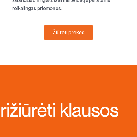
sklandžiau ir ilgiau. Išsirinkite jūsų aparatams
reikalingas priemones.
Žiūrėti prekes
rižiūrėti klausos