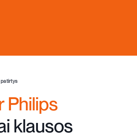
patirtys
r Philips
ai klausos