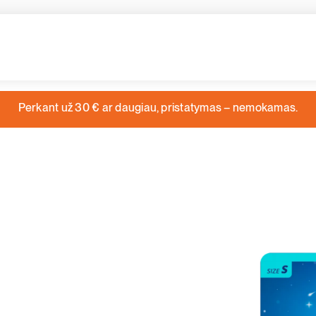
Perkant už 30 € ar daugiau, pristatymas – nemokamas.